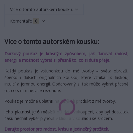
Více o tomto autorském kousku:
Komentáře
0
Více o tomto autorském kousku:
Dárkový poukaz je krásným způsobem, jak darovat radost,
energii a možnost vybrat si přesně to, co si duše přeje.
Každý poukaz je vstupenkou do mé tvorby – světa obrazů,
šperků i dalších originálních kousků, které vznikají s láskou,
intuicí a jemnou energií. Obdarovaný si tak může vybrat přesně
to, co s ním nejvíce rezonuje.
Poukaz je možné uplatnit na jakýkoli produkt z mé tvorby.
Jeho
platnost je 6 měsíců
od data zakoupení, aby byl dostatek
času nechat výběr plynout v klidu a v souladu se srdcem.
Darujte prostor pro radost, krásu a jedinečný prožitek.