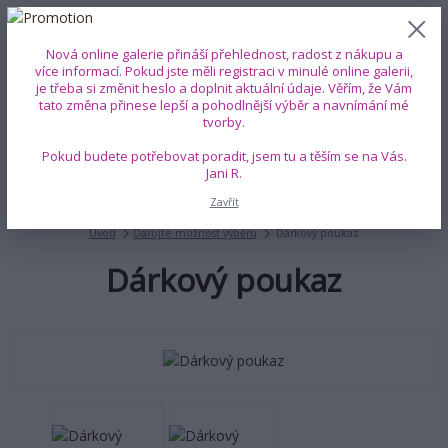
0
ks
+420 739 353 708
CZK
0 Kč
(Po-Pá, 8-18 hod.)
Nová online galerie přináší přehlednost, radost z nákupu a
více informací. Pokud jste měli registraci v minulé online galerii,
je třeba si změnit heslo a doplnit aktuální údaje. Věřím, že Vám
Menu
tato změna přinese lepší a pohodlnější výběr a navnímání mé
tvorby.
Pokud budete potřebovat poradit, jsem tu a těším se na Vás.
Jani R.
Hledat
Zavřít
Úvod
Darujte možnost výběru
Dárkový poukaz
Dárkový poukaz