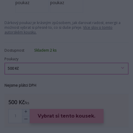
Dárkový poukaz je krásným způsobem, jak darovat radost, energii a
možnost vybrat si přesně to, co si duše přeje.
Více slov o tomto
autorském kousku.
Dostupnost
Skladem 2 ks
Poukazy
Nejsme plátci DPH
500 Kč
/
ks
Vybrat si tento kousek.