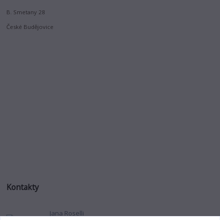
B. Smetany 28
České Budějovice
Kontakty
Jana Roselli