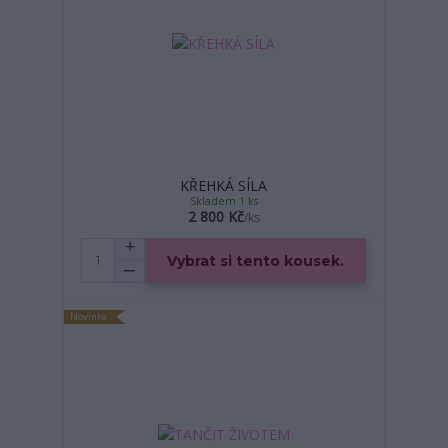
KŘEHKÁ SÍLA
Skladem 1 ks
2 800 Kč
/
ks
Vybrat si tento kousek.
Novinka