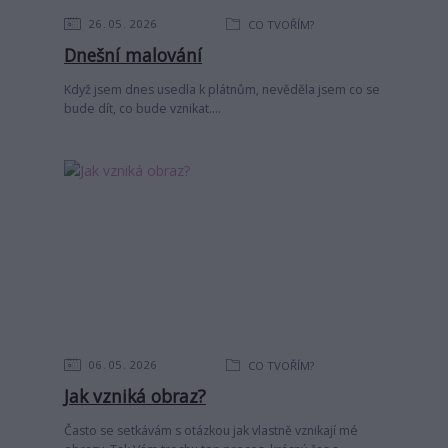
26
05
2026
CO TVOŘÍM?
Dnešní malování
Když jsem dnes usedla k plátnům, nevěděla jsem co se
bude dít, co bude vznikat....
06
05
2026
CO TVOŘÍM?
Jak vzniká obraz?
Často se setkávám s otázkou jak vlastně vznikají mé