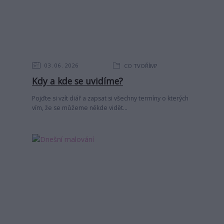
03
06
2026
CO TVOŘÍM?
Kdy a kde se uvidíme?
Pojďte si vzít diář a zapsat si všechny termíny o kterých
vím, že se můžeme někde vidět...