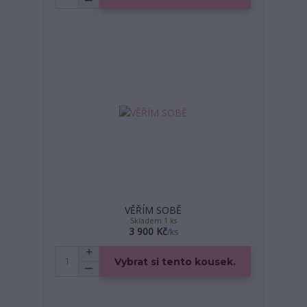
VĚŘÍM SOBĚ
Skladem 1 ks
3 900 Kč
/
ks
Vybrat si tento kousek.