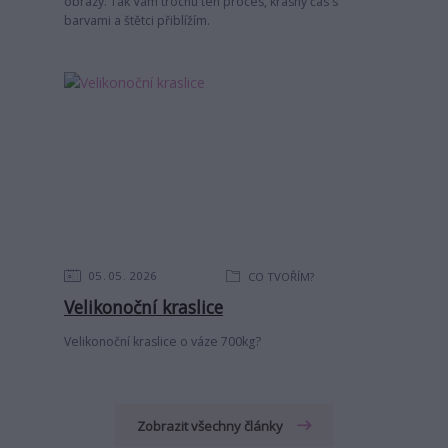
obrazy. Tak Vám trochu ten proces, krásný čas s
barvami a štětci přiblížím.
05
05
2026
CO TVOŘÍM?
Velikonoční kraslice
Velikonoční kraslice o váze 700kg?
Zobrazit všechny články