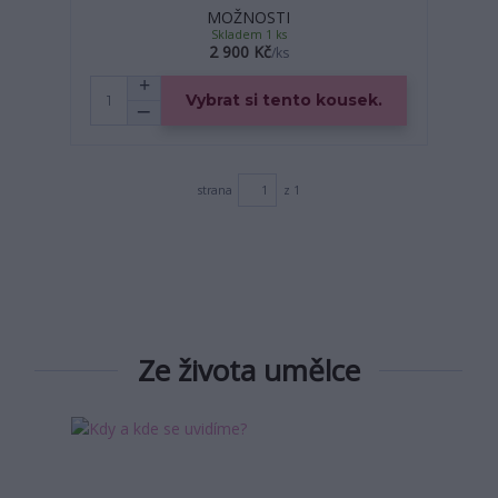
MOŽNOSTI
Skladem 1 ks
2 900 Kč
/
ks
Vybrat si tento kousek.
strana
z 1
Ze života umělce