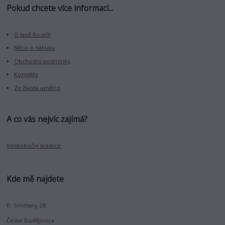
Pokud chcete více informací...
O Janě Roselli
Něco o nákupu
Obchodní podmínky
Kontakty
Ze života umělce
A co vás nejvíc zajímá?
Velikonoční kraslice
Kde mě najdete
B. Smetany 28
České Budějovice