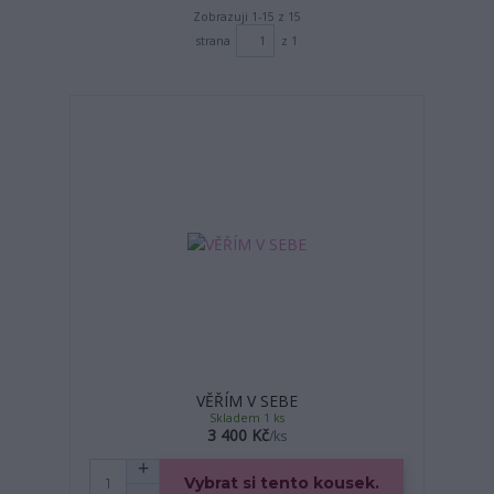
Zobrazuji 1-15 z 15
strana
z 1
VĚŘÍM V SEBE
Skladem 1 ks
3 400 Kč
/
ks
Vybrat si tento kousek.