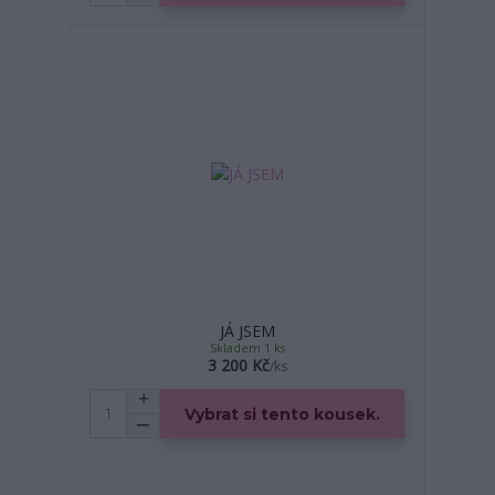
JÁ JSEM
Skladem 1 ks
3 200 Kč
/
ks
Vybrat si tento kousek.