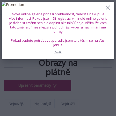
0
ks
+420 739 353 708
CZK
0 Kč
(Po-Pá, 8-18 hod.)
Nová online galerie přináší přehlednost, radost z nákupu a
více informací. Pokud jste měli registraci v minulé online galerii,
Menu
je třeba si změnit heslo a doplnit aktuální údaje. Věřím, že Vám
tato změna přinese lepší a pohodlnější výběr a navnímání mé
tvorby.
Hledat
Pokud budete potřebovat poradit, jsem tu a těším se na Vás.
Jani R.
Úvod
Obrazy s energií
Obrazy na plátně
Zavřít
Obrazy na
plátně
Upřesnit parametry
Nejnovější
Nejlevnější
Nejdražší