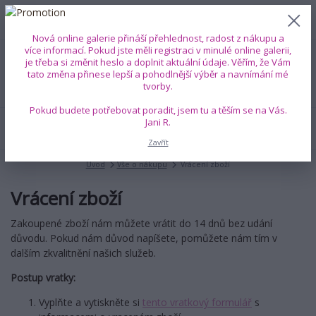
0
ks
+420 739 353 708
CZK
0 Kč
(Po-Pá, 8-18 hod.)
Nová online galerie přináší přehlednost, radost z nákupu a
více informací. Pokud jste měli registraci v minulé online galerii,
je třeba si změnit heslo a doplnit aktuální údaje. Věřím, že Vám
Menu
tato změna přinese lepší a pohodlnější výběr a navnímání mé
tvorby.
Pokud budete potřebovat poradit, jsem tu a těším se na Vás.
Jani R.
Hledat
Zavřít
Úvod
Vše o nákupu
Vrácení zboží
Vrácení zboží
Zakoupené zboží nám můžete vrátit do 14 dnů bez udání
důvodu. Pokud nám důvod napíšete, pomůžete nám tím v
dalším zkvalitnění našich služeb.
Postup vratky:
Vyplňte a vytiskněte si
tento vratkový formulář
s