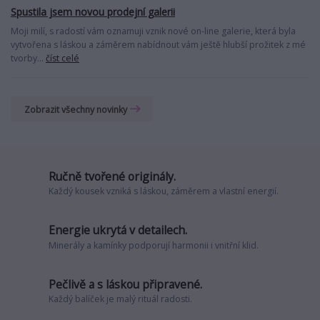
Spustila jsem novou prodejní galerii
Moji milí, s radostí vám oznamuji vznik nové on-line galerie, která byla
vytvořena s láskou a záměrem nabídnout vám ještě hlubší prožitek z mé
tvorby...
číst celé
Zobrazit všechny novinky
Ručně tvořené originály.
Každý kousek vzniká s láskou, záměrem a vlastní energií.
Energie ukrytá v detailech.
Minerály a kamínky podporují harmonii i vnitřní klid.
Pečlivě a s láskou připravené.
Každý balíček je malý rituál radosti.