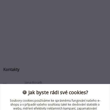
Kontakty
Jana Roselli
+420 739 353 708
🍪 Jak byste rádi své cookies?
(Po-Pá, 8-18 hod.)
Soubory cookies používáme ke správnému fungování našeho e-
jana.roselli@gmail.com
shopu a v případě vašeho souhlasu také ke sledování statistik o
webu, měření efektivity reklamních kampaní, zapamatování