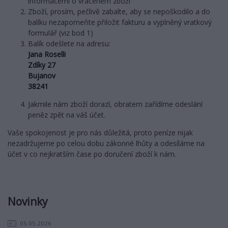
informacemi o vraceném zboží
Zboží, prosím, pečlivě zabalte, aby se nepoškodilo a do
balíku nezapomeňte přiložit fakturu a vyplněný vratkový
formulář (viz bod 1)
Balík odešlete na adresu:
Jana Roselli
Zdíky 27
Bujanov
38241
Jakmile nám zboží dorazí, obratem zařídíme odeslání
peněz zpět na váš účet.
Vaše spokojenost je pro nás důležitá, proto peníze nijak
nezadržujeme po celou dobu zákonné lhůty a odesíláme na
účet v co nejkratším čase po doručení zboží k nám.
Novinky
05.05.2026