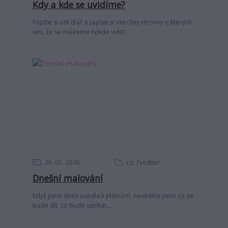
Kdy a kde se uvidíme?
Pojďte si vzít diář a zapsat si všechny termíny o kterých
vím, že se můžeme někde vidět...
26
05
2026
CO TVOŘÍM?
Dnešní malování
Když jsem dnes usedla k plátnům, nevěděla jsem co se
bude dít, co bude vznikat....