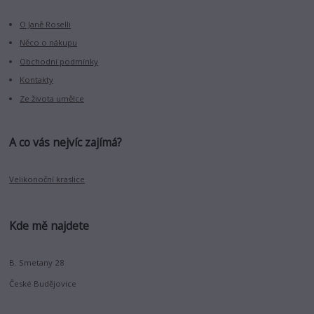
O Janě Roselli
Něco o nákupu
Obchodní podmínky
Kontakty
Ze života umělce
A co vás nejvíc zajímá?
Velikonoční kraslice
Kde mě najdete
B. Smetany 28
České Budějovice