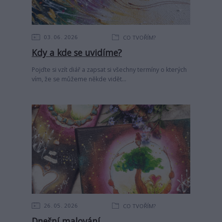
03
06
2026
CO TVOŘÍM?
Kdy a kde se uvidíme?
Pojďte si vzít diář a zapsat si všechny termíny o kterých
vím, že se můžeme někde vidět...
26
05
2026
CO TVOŘÍM?
Dnešní malování