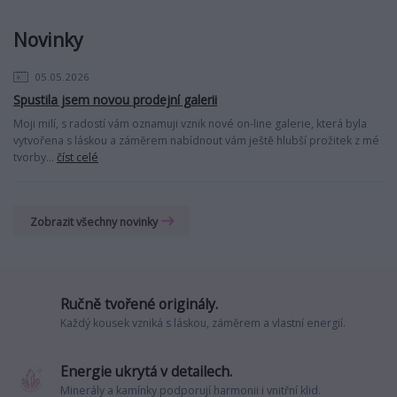
Novinky
05.05.2026
Spustila jsem novou prodejní galerii
Moji milí, s radostí vám oznamuji vznik nové on-line galerie, která byla
vytvořena s láskou a záměrem nabídnout vám ještě hlubší prožitek z mé
tvorby...
číst celé
Zobrazit všechny novinky
Ručně tvořené originály.
Každý kousek vzniká s láskou, záměrem a vlastní energií.
Energie ukrytá v detailech.
Minerály a kamínky podporují harmonii i vnitřní klid.