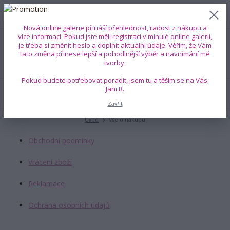
0
ks
+420 739 353 708
CZK
0 Kč
(Po-Pá, 8-18 hod.)
Nová online galerie přináší přehlednost, radost z nákupu a
více informací. Pokud jste měli registraci v minulé online galerii,
je třeba si změnit heslo a doplnit aktuální údaje. Věřím, že Vám
Menu
tato změna přinese lepší a pohodlnější výběr a navnímání mé
tvorby.
Pokud budete potřebovat poradit, jsem tu a těším se na Vás.
Jani R.
Hledat
Zavřít
Úvod
Vše o nákupu
Obchodní podmínky
Vrácení zboží
Reklamace
Ochrana osobních údajů