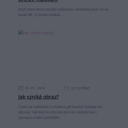
Když jsem dnes usedla k plátnům, nevěděla jsem co se
bude dít, co bude vznikat....
06
05
2026
CO TVOŘÍM?
Jak vzniká obraz?
Často se setkávám s otázkou jak vlastně vznikají mé
obrazy. Tak Vám trochu ten proces, krásný čas s
barvami a štětci přiblížím.