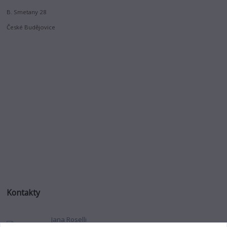
B. Smetany 28
České Budějovice
Kontakty
Jana Roselli