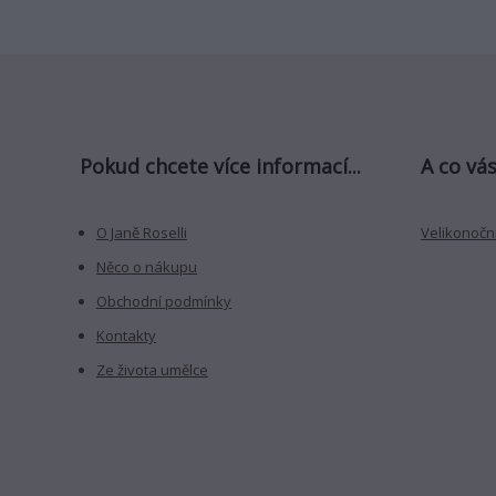
Pokud chcete více informací...
A co vás
O Janě Roselli
Velikonoční
Něco o nákupu
Obchodní podmínky
Kontakty
Ze života umělce