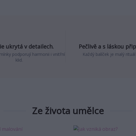
e ukrytá v detailech.
Pečlivě a s láskou při
mínky podporují harmonii i vnitřní
Každý balíček je malý rituál
klid.
Ze života umělce