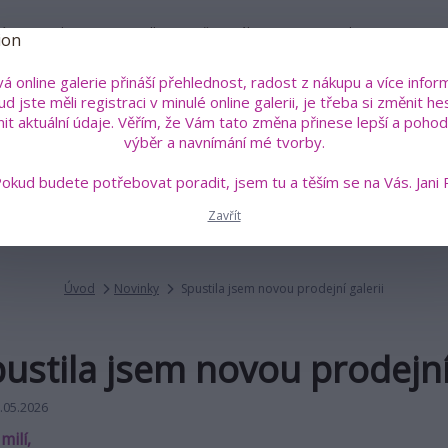
íru
Kdo je Jana Roselli?
Vše o nákupu
Kontakty
á online galerie přináší přehlednost, radost z nákupu a více inform
Pok
d jste měli registraci v minulé online galerii, je třeba si změnit he
+4
Hledat
nit aktuální údaje. Věřím, že Vám tato změna přinese lepší a pohodl
(Po
výběr a navnímání mé tvorby.
okud budete potřebovat poradit, jsem tu a těším se na Vás. Jani 
án a sklo
Malovaná trička s poselstvím
Šperky a talis
Zavřít
Úvod
Novinky
Spustila jsem novou prodejní galerii
ustila jsem novou prodejní 
.05.2026
milí,