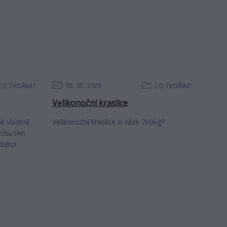
05
05
2026
CO TVOŘÍM?
CO TVOŘÍM?
Velikonoční kraslice
k vlastně
Velikonoční kraslice o váze 700kg?
ochu ten
tětci