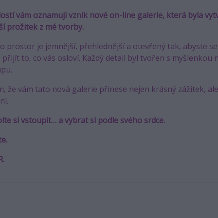
dostí vám oznamuji vznik nové on-line galerie, která byla v
ší prožitek z mé tvorby.
o prostor je jemnější, přehlednější a otevřený tak, abyste se
přijít to, co vás osloví. Každý detail byl tvořen s myšlenkou 
pu.
m, že vám tato nová galerie přinese nejen krásný zážitek, al
ní.
lte si vstoupit… a vybrat si podle svého srdce.
te.
R.