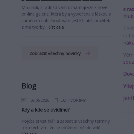
Moji milí, s radostí vám oznamuji vznik nové
s ra
on-line galerie, která byla vytvořena s láskou a
hlub
záměrem nabídnout vám ještě hlubší prožitek
z mé tvorby...
číst celé
Tent
sobě 
náku
Zobrazit všechny novinky
Věří
souz
Dovo
Blog
Vítej
Jani 
CO TVOŘÍM?
03.06.2026
Kdy a kde se uvidíme?
Pojďte si vzít diář a zapsat si všechny termíny
o kterých vím, že se můžeme někde vidět...