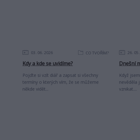
03
06
2026
26
05
CO TVOŘÍM?
Kdy a kde se uvidíme?
Dnešní m
Pojďte si vzít diář a zapsat si všechny
Když jsem
termíny o kterých vím, že se můžeme
nevěděla 
někde vidět...
vznikat....