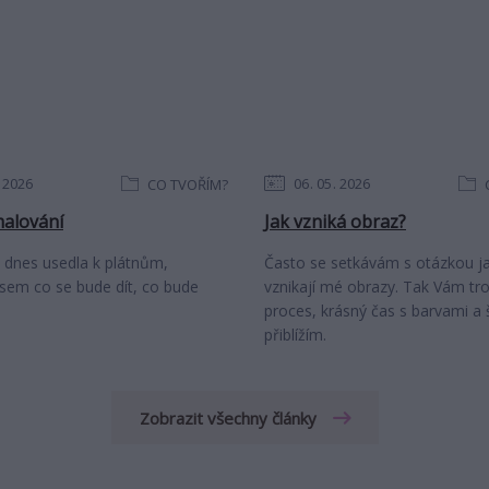
2026
06
05
2026
CO TVOŘÍM?
alování
Jak vzniká obraz?
 dnes usedla k plátnům,
Často se setkávám s otázkou ja
jsem co se bude dít, co bude
vznikají mé obrazy. Tak Vám tr
proces, krásný čas s barvami a š
přiblížím.
Zobrazit všechny články