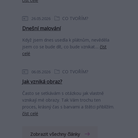
číst celé
CO TVOŘÍM?
26.05.2026
Dnešní malování
Když jsem dnes usedla k plátnům, nevěděla
jsem co se bude dít, co bude vznikat....
číst
celé
CO TVOŘÍM?
06.05.2026
Jak vzniká obraz?
Často se setkávám s otázkou jak vlastně
vznikají mé obrazy. Tak Vám trochu ten
proces, krásný čas s barvami a štětci přiblížím.
číst celé
Zobrazit všechny články