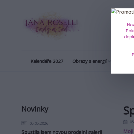
Obrazy na m
Nov
Poku
dopl
P
Kalendáře 2027
Obrazy s energií
Porcel
Sp
Novinky
05
05.05.2026
Moji 
Spustila jsem novou prodejní galerii