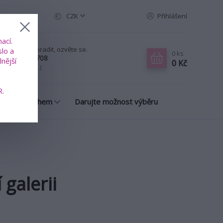
CZK
Přihlášení
ací.
ud chcete poradit, ozvěte se.
slo a
0
ks
20 739 353 708
nější
0 Kč
-Pá, 8-18 hod.)
R.
many s příběhem
Darujte možnost výběru
galerii