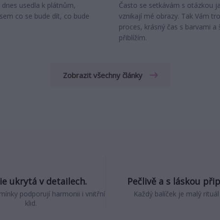
 dnes usedla k plátnům,
Často se setkávám s otázkou ja
jsem co se bude dít, co bude
vznikají mé obrazy. Tak Vám tr
proces, krásný čas s barvami a š
přiblížím.
Zobrazit všechny články
e ukrytá v detailech.
Pečlivě a s láskou při
mínky podporují harmonii i vnitřní
Každý balíček je malý rituál
klid.