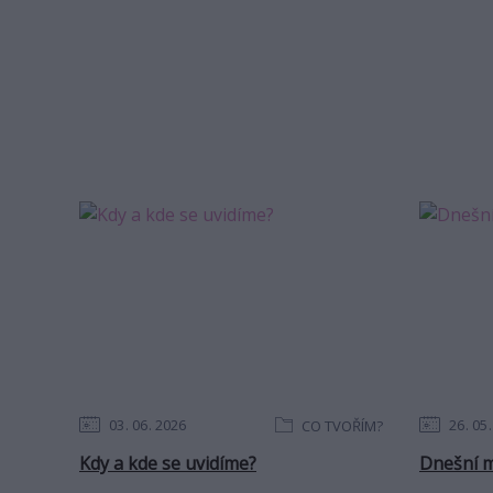
03
06
2026
26
05
CO TVOŘÍM?
Kdy a kde se uvidíme?
Dnešní m