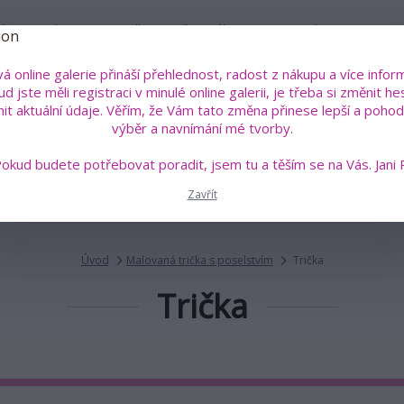
íru
Kdo je Jana Roselli?
Vše o nákupu
Kontakty
á online galerie přináší přehlednost, radost z nákupu a více inform
Pok
d jste měli registraci v minulé online galerii, je třeba si změnit he
+4
Hledat
nit aktuální údaje. Věřím, že Vám tato změna přinese lepší a pohodl
(Po
výběr a navnímání mé tvorby.
okud budete potřebovat poradit, jsem tu a těším se na Vás. Jani 
án a sklo
Malovaná trička s poselstvím
Šperky a talis
Zavřít
Úvod
Malovaná trička s poselstvím
Trička
Trička