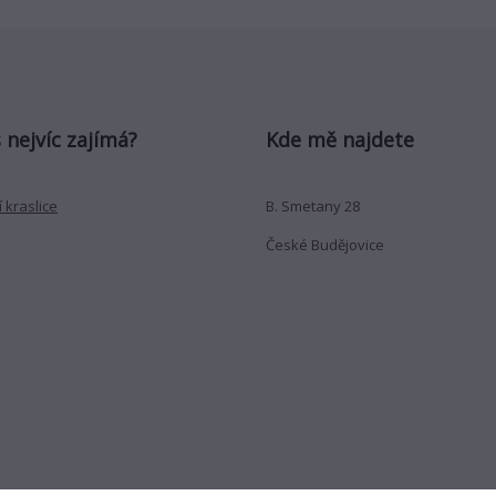
 nejvíc zajímá?
Kde mě najdete
 kraslice
B. Smetany 28
České Budějovice