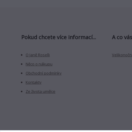
Pokud chcete více informací...
A co vás
O Janě Roselli
Velikonoční
Něco o nákupu
Obchodní podmínky
Kontakty
Ze života umělce