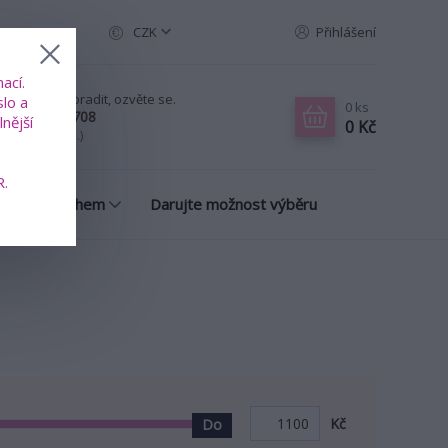
CZK
Přihlášení
ací.
ud chcete poradit, ozvěte se.
slo a
0
ks
20 739 353 708
nější
0 Kč
-Pá, 8-18 hod.)
R.
many s příběhem
Darujte možnost výběru
Kč
Do