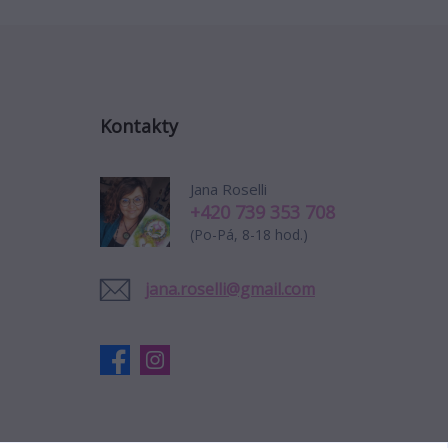
Kontakty
Jana Roselli
+420 739 353 708
(Po-Pá, 8-18 hod.)
jana.roselli@gmail.com