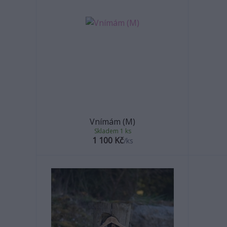
Vnímám (M)
Skladem 1 ks
1 100 Kč
/
ks