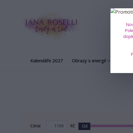
Obrazy na m
Nov
Poku
dopl
P
Kalendáře 2027
Obrazy s energií
Porcel
Cena:
Kč
Od