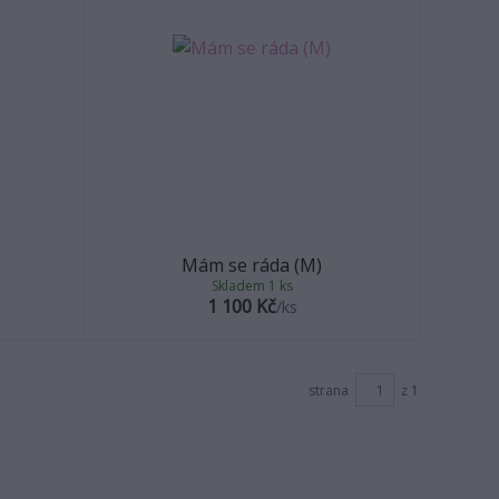
Mám se ráda (M)
Skladem 1 ks
1 100 Kč
/
ks
strana
z 1