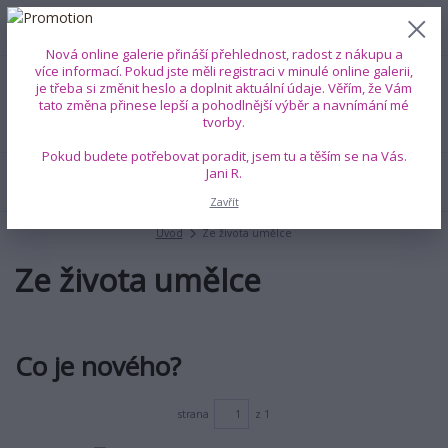
0
ks
+420 739 353 708
CZK
0 Kč
(Po-Pá, 8-18 hod.)
Nová online galerie přináší přehlednost, radost z nákupu a
více informací. Pokud jste měli registraci v minulé online galerii,
je třeba si změnit heslo a doplnit aktuální údaje. Věřím, že Vám
Menu
tato změna přinese lepší a pohodlnější výběr a navnímání mé
tvorby.
Pokud budete potřebovat poradit, jsem tu a těším se na Vás.
Jani R.
Hledat
Zavřít
Úvod
Ze života umělce
Ze života umělce
Co je nového?
strana
z 1