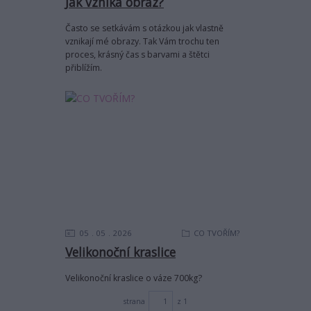
Jak vzniká obraz?
Často se setkávám s otázkou jak vlastně
vznikají mé obrazy. Tak Vám trochu ten
proces, krásný čas s barvami a štětci
přiblížím.
05
05
2026
CO TVOŘÍM?
Velikonoční kraslice
Velikonoční kraslice o váze 700kg?
strana
z 1