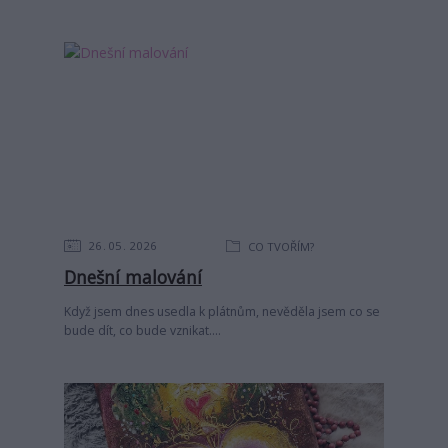
26
05
2026
CO TVOŘÍM?
Dnešní malování
Když jsem dnes usedla k plátnům, nevěděla jsem co se
bude dít, co bude vznikat....