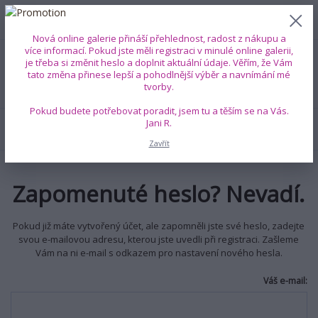
0
ks
+420 739 353 708
CZK
0 Kč
(Po-Pá, 8-18 hod.)
Nová online galerie přináší přehlednost, radost z nákupu a
více informací. Pokud jste měli registraci v minulé online galerii,
je třeba si změnit heslo a doplnit aktuální údaje. Věřím, že Vám
Menu
tato změna přinese lepší a pohodlnější výběr a navnímání mé
tvorby.
Pokud budete potřebovat poradit, jsem tu a těším se na Vás.
Jani R.
Hledat
Zavřít
Zapomenuté heslo? Nevadí.
Pokud již máte vytvořený účet, ale zapomněli jste své heslo, zadejte
svou e-mailovou adresu, kterou jste uvedli při registraci. Zašleme
Vám na ni e-mail s odkazem pro nastavení nového hesla.
Váš e-mail: