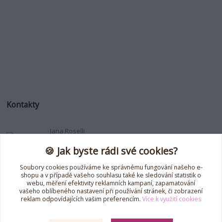
Kontakty
Jana Roselli
+420 739 353 708
🍪 Jak byste rádi své cookies?
(Po-Pá, 8-18 hod.)
Soubory cookies používáme ke správnému fungování našeho e-
jana.roselli@gmail.com
shopu a v případě vašeho souhlasu také ke sledování statistik o
webu, měření efektivity reklamních kampaní, zapamatování
vašeho oblíbeného nastavení při používání stránek, či zobrazení
reklam odpovídajících vašim preferencím.
Více k využití cookies