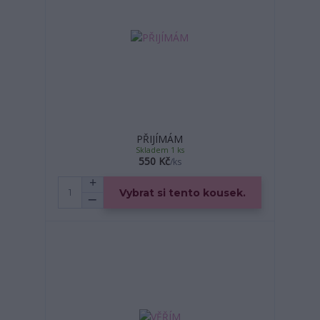
PŘIJÍMÁM
Skladem 1 ks
550 Kč
/
ks
Vybrat si tento kousek.