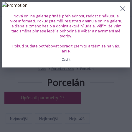
0
ks
+420 739 353 708
CZK
0 Kč
(Po-Pá, 8-18 hod.)
Nová online galerie přináší přehlednost, radost z nákupu a
více informací. Pokud jste měli registraci v minulé online galerii,
je třeba si změnit heslo a doplnit aktuální údaje. Věřím, že Vám
Menu
tato změna přinese lepší a pohodlnější výběr a navnímání mé
tvorby.
Pokud budete potřebovat poradit, jsem tu a těším se na Vás.
Jani R.
Hledat
Zavřít
Úvod
Porcelán a sklo
Porcelán
Porcelán
Upřesnit parametry
Nejnovější
Nejlevnější
Nejdražší