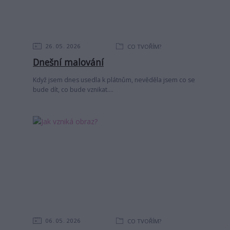
26
05
2026
CO TVOŘÍM?
Dnešní malování
Když jsem dnes usedla k plátnům, nevěděla jsem co se
bude dít, co bude vznikat....
06
05
2026
CO TVOŘÍM?