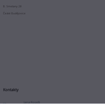
B. Smetany 28
České Budějovice
Kontakty
Jana Roselli