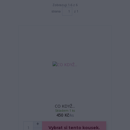
Zobrazuji 1-6 z 6
strana
z 1
CO KDYŽ...
Skladem 1 ks
450 Kč
/
ks
Vybrat si tento kousek.