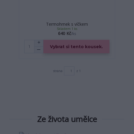
Termohrnek s víčkem
Skladem 1 ks
640 Kč
/
ks
Vybrat si tento kousek.
strana
z 1
Ze života umělce