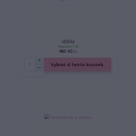
VĚŘÍM
Skladem 1 ks
480 Kč
/
ks
Vybrat si tento kousek.