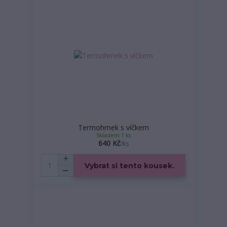
Termohrnek s víčkem
Skladem 1 ks
640 Kč
/
ks
Vybrat si tento kousek.