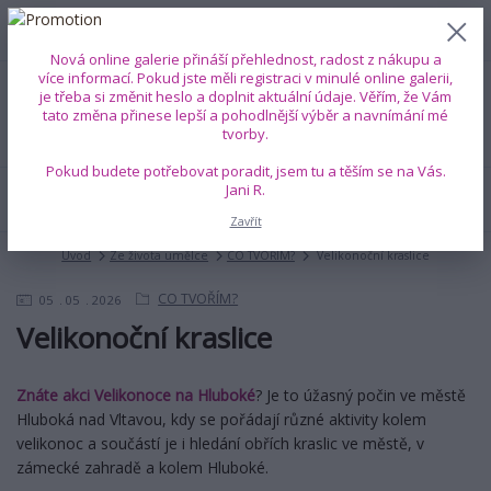
0
ks
+420 739 353 708
CZK
0 Kč
(Po-Pá, 8-18 hod.)
Nová online galerie přináší přehlednost, radost z nákupu a
více informací. Pokud jste měli registraci v minulé online galerii,
je třeba si změnit heslo a doplnit aktuální údaje. Věřím, že Vám
Menu
tato změna přinese lepší a pohodlnější výběr a navnímání mé
tvorby.
Pokud budete potřebovat poradit, jsem tu a těším se na Vás.
Jani R.
Hledat
Zavřít
Úvod
Ze života umělce
CO TVOŘÍM?
Velikonoční kraslice
CO TVOŘÍM?
05
05
2026
Velikonoční kraslice
Znáte akci Velikonoce na Hluboké
? Je to úžasný počin ve městě
Hluboká nad Vltavou, kdy se pořádají různé aktivity kolem
velikonoc a součástí je i hledání obřích kraslic ve městě, v
zámecké zahradě a kolem Hluboké.