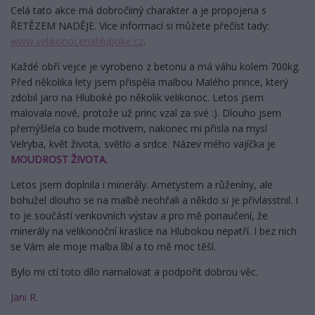
Celá tato akce má dobročiiný charakter a je propojena s
ŘETĚZEM NADĚJE. Více informací si můžete přečíst tady:
www.velikonocenahluboke.cz
.
Každé obří vejce je vyrobeno z betonu a má váhu kolem 700kg.
Před několika lety jsem přispěla malbou Malého prince, který
zdobil jaro na Hluboké po několik velikonoc. Letos jsem
malovala nové, protože už princ vzal za své :). Dlouho jsem
přemýšlela co bude motivem, nakonec mi přisla na mysl
Velryba, květ života, světlo a srdce. Název mého vajíčka je
MOUDROST ŽIVOTA.
Letos jsem doplnila i minerály. Ametystem a růženíny, ale
bohužel dlouho se na malbě neohřali a někdo si je přivlasstnil. I
to je součástí venkovních výstav a pro mě ponaučení, že
minerály na velikonoční kraslice na Hlubokou nepatří. I bez nich
se Vám ale moje malba líbí a to mě moc těší.
Bylo mi ctí toto dílo namalovat a podpořit dobrou věc.
Jani R.