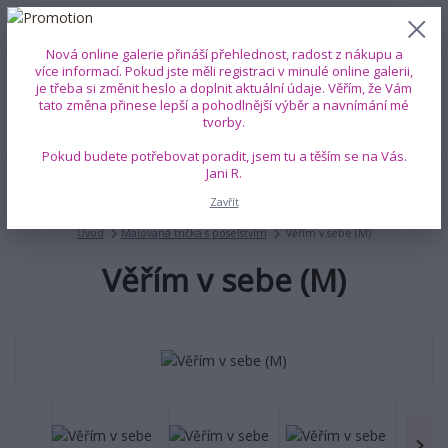
0
ks
+420 739 353 708
CZK
0 Kč
(Po-Pá, 8-18 hod.)
Nová online galerie přináší přehlednost, radost z nákupu a
více informací. Pokud jste měli registraci v minulé online galerii,
je třeba si změnit heslo a doplnit aktuální údaje. Věřím, že Vám
Menu
tato změna přinese lepší a pohodlnější výběr a navnímání mé
tvorby.
Pokud budete potřebovat poradit, jsem tu a těším se na Vás.
Jani R.
Hledat
Zavřít
Úvod
Malovaná trička s poselstvím
Věřím v sebe (M)
Věřím v sebe (M)