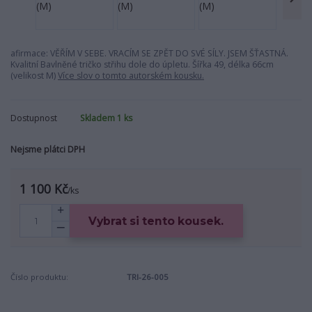
afirmace: VĚŘÍM V SEBE. VRACÍM SE ZPĚT DO SVÉ SÍLY. JSEM ŠŤASTNÁ.
Kvalitní Bavlněné tričko střihu dole do úpletu. Šířka 49, délka 66cm
(velikost M)
Více slov o tomto autorském kousku.
Dostupnost
Skladem 1 ks
Nejsme plátci DPH
1 100 Kč
/
ks
Vybrat si tento kousek.
Číslo produktu:
TRI-26-005