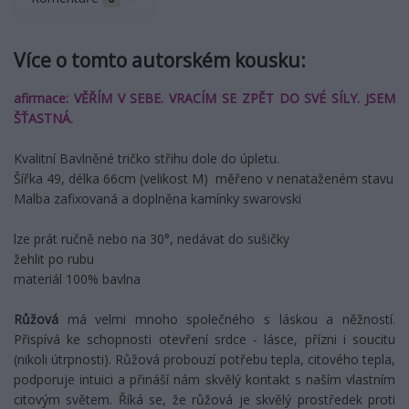
Více o tomto autorském kousku:
afirmace: VĚŘÍM V SEBE. VRACÍM SE ZPĚT DO SVÉ SÍLY. JSEM
ŠŤASTNÁ.
Kvalitní Bavlněné tričko střihu dole do úpletu.
Šířka 49, délka 66cm (velikost M) měřeno v nenataženém stavu
Malba zafixovaná a doplněna kamínky swarovski
lze prát ručně nebo na 30°, nedávat do sušičky
žehlit po rubu
materiál 100% bavlna
Růžová
má velmi mnoho společného s láskou a něžností.
Přispívá ke schopnosti otevření srdce - lásce, přízni i soucitu
(nikoli útrpnosti). Růžová probouzí potřebu tepla, citového tepla,
podporuje intuici a přináší nám skvělý kontakt s naším vlastním
citovým světem. Říká se, že růžová je skvělý prostředek proti