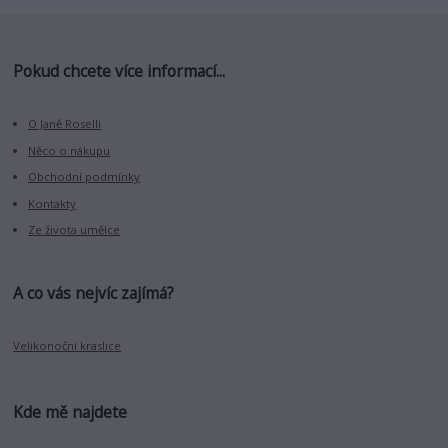
Pokud chcete více informací...
O Janě Roselli
Něco o nákupu
Obchodní podmínky
Kontakty
Ze života umělce
A co vás nejvíc zajímá?
Velikonoční kraslice
Kde mě najdete