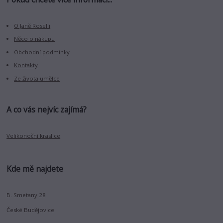
O Janě Roselli
Něco o nákupu
Obchodní podmínky
Kontakty
Ze života umělce
A co vás nejvíc zajímá?
Velikonoční kraslice
Kde mě najdete
B. Smetany 28
České Budějovice