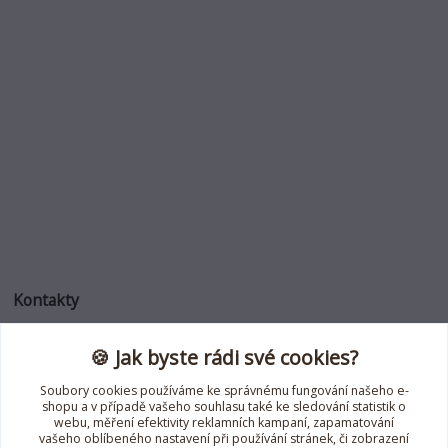
Kontakty
🍪 Jak byste rádi své cookies?
Jana Roselli
+420 739 353 708
Soubory cookies používáme ke správnému fungování našeho e-
(Po-Pá, 8-18 hod.)
shopu a v případě vašeho souhlasu také ke sledování statistik o
webu, měření efektivity reklamních kampaní, zapamatování
jana.roselli@gmail.com
vašeho oblíbeného nastavení při používání stránek, či zobrazení