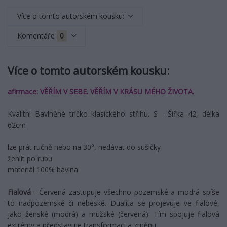
Více o tomto autorském kousku:
Komentáře
0
Více o tomto autorském kousku:
afirmace: VĚŘÍM V SEBE. VĚŘÍM V KRÁSU MÉHO ŽIVOTA.
Kvalitní Bavlněné tričko klasického střihu. S - Šířka 42, délka
62cm
lze prát ručně nebo na 30°, nedávat do sušičky
žehlit po rubu
materiál 100% bavlna
Fialová
- Červená zastupuje všechno pozemské a modrá spíše
to nadpozemské či nebeské. Dualita se projevuje ve fialové,
jako ženské (modrá) a mužské (červená). Tím spojuje fialová
extrémy a představuje transformaci a změnu.