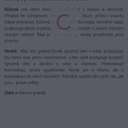
Růžová
má velmi mnoho společného s láskou a něžností.
Přispívá ke schopnosti otevření srdce - lásce, přízni i soucitu
(nikoli útrpnosti). Růžová probouzí potřebu tepla, citového tepla,
podporuje intuici a přináší nám skvělý kontakt s naším vlastním
citovým světem. Říká se, že růžová je skvělý prostředek proti
strachu.
Modrá
- Klid, mír, pokud člověk spočívá sám v sobě, propůjčuje
mu tento stav jistou vyrovnanost, a tím opět poskytuje bezpečí.
Výrazná víra a důvěra v sebe a Stvoření. Představuje
komunikaci, slovní vyjadřování. Nejde jen o mluvu, ale o
komunikaci na všech úrovních. Pomáhá spatřit věci opět tak, jak
jsou... pravé světlo.
Zlatá
je barvou pravdy.