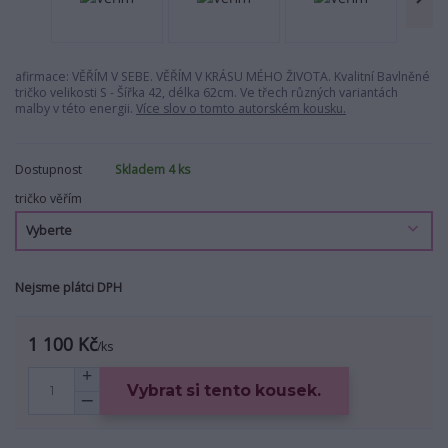
afirmace: VĚŘÍM V SEBE. VĚŘÍM V KRÁSU MÉHO ŽIVOTA. Kvalitní Bavlněné
tričko velikosti S - Šířka 42, délka 62cm. Ve třech různých variantách
malby v této energii.
Více slov o tomto autorském kousku.
Dostupnost
Skladem 4 ks
tričko věřím
Nejsme plátci DPH
1 100 Kč
/
ks
Vybrat si tento kousek.