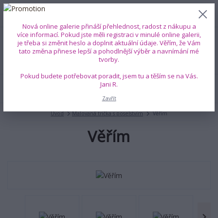
0
ks
+420 739 353 708
CZK
0 Kč
(Po-Pá, 8-18 hod.)
Nová online galerie přináší přehlednost, radost z nákupu a
více informací. Pokud jste měli registraci v minulé online galerii,
je třeba si změnit heslo a doplnit aktuální údaje. Věřím, že Vám
Menu
tato změna přinese lepší a pohodlnější výběr a navnímání mé
tvorby.
Pokud budete potřebovat poradit, jsem tu a těším se na Vás.
Jani R.
Hledat
Zavřít
Úvod
Malovaná trička s poselstvím
Věřím
Věřím