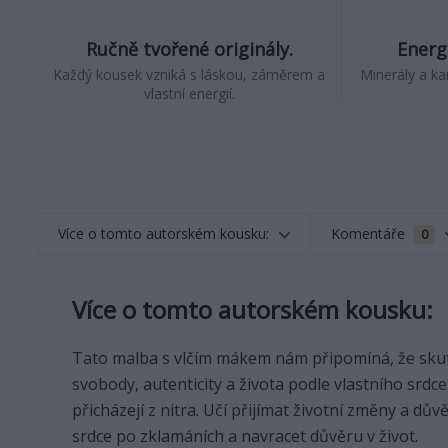
Ručně tvořené originály.
Energi
Každý kousek vzniká s láskou, záměrem a
Minerály a ka
vlastní energií.
Více o tomto autorském kousku:
Komentáře
0
Více o tomto autorském kousku:
Tato malba s vlčím mákem nám připomíná, že skute
svobody, autenticity a života podle vlastního srdc
přicházejí z nitra. Učí přijímat životní změny a 
srdce po zklamáních a navracet důvěru v život.