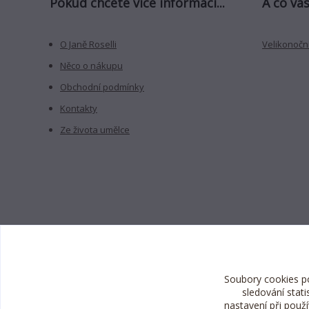
Pokud chcete více informací...
A co vás
O Janě Roselli
Velikonoční
Něco o nákupu
Obchodní podmínky
Kontakty
Ze života umělce
Soubory cookies p
sledování stat
nastavení při použ