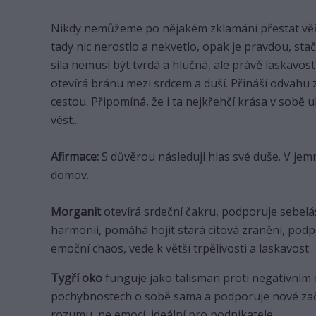
Nikdy nemůžeme po nějakém zklamání přestat věřit 
tady nic nerostlo a nekvetlo, opak je pravdou, sta
síla nemusí být tvrdá a hlučná, ale právě laskavo
otevírá bránu mezi srdcem a duší. Přináší odvahu 
cestou. Připomíná, že i ta nejkřehčí krása v sobě 
vést...
Afirmace:
S důvěrou následuji hlas své duše. V je
domov.
Morganit
otevírá srdeční čakru, podporuje sebelás
harmonii, pomáhá hojit stará citová zranění, podpo
emoční chaos, vede k větší trpělivosti a laskavost
Tygří oko
funguje jako talisman proti negativním e
pochybnostech o sobě sama a podporuje nové začá
rozumu,
ne emocí, ideální pro podnikatele.