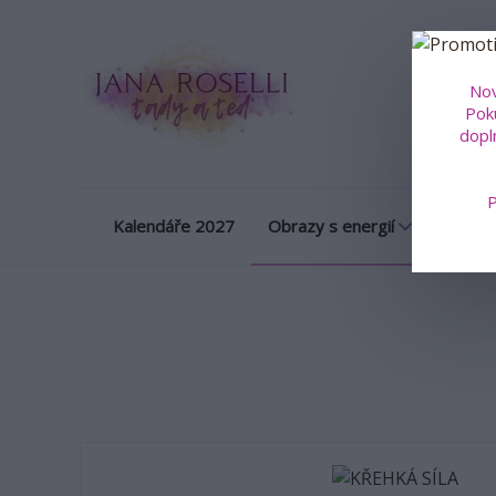
Obrazy na m
Nov
Poku
dopl
P
Kalendáře 2027
Obrazy s energií
Porcel