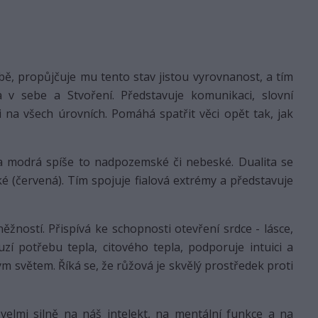
bě, propůjčuje mu tento stav jistou vyrovnanost, a tím
 v sebe a Stvoření. Představuje komunikaci, slovní
 na všech úrovních. Pomáhá spatřit věci opět tak, jak
 modrá spíše to nadpozemské či nebeské. Dualita se
é (červená). Tím spojuje fialová extrémy a představuje
ností. Přispívá ke schopnosti otevření srdce - lásce,
uzí potřebu tepla, citového tepla, podporuje intuici a
m světem. Říká se, že růžová je skvělý prostředek proti
 velmi silně na náš intelekt, na mentální funkce a na