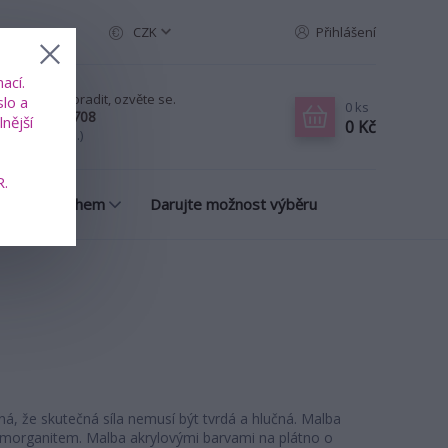
CZK
Přihlášení
ací.
ud chcete poradit, ozvěte se.
slo a
0
ks
20 739 353 708
nější
0 Kč
-Pá, 8-18 hod.)
R.
many s příběhem
Darujte možnost výběru
, že skutečná síla nemusí být tvrdá a hlučná. Malba
morganitem. Malba akrylovými barvami na plátno o