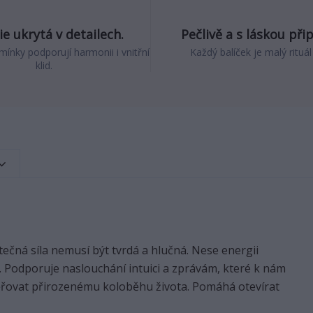
e ukrytá v detailech.
Pečlivě a s láskou při
mínky podporují harmonii i vnitřní
Každý balíček je malý rituál
klid.
čná síla nemusí být tvrdá a hlučná. Nese energii
e. Podporuje naslouchání intuici a zprávám, které k nám
důvěřovat přirozenému koloběhu života. Pomáhá otevírat