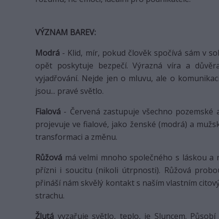
VÝZNAM BAREV:
Modrá
- Klid, mír, pokud člověk spočívá sám v so
opět poskytuje bezpečí. Výrazná víra a důvěra
vyjadřování. Nejde jen o mluvu, ale o komunikaci
jsou... pravé světlo.
Fialová
- Červená zastupuje všechno pozemské a
projevuje ve fialové, jako ženské (modrá) a mužsk
transformaci a změnu.
Růžová
má velmi mnoho společného s láskou a něž
přízni i soucitu (nikoli útrpnosti). Růžová probo
přináší nám skvělý kontakt s naším vlastním citový
strachu.
Žlutá
vyzařuje světlo, teplo, je Sluncem. Působí