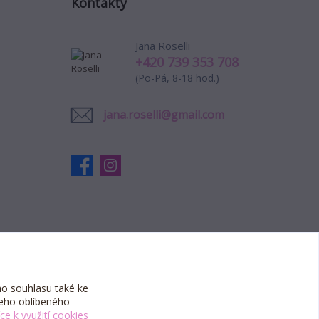
Kontakty
Jana Roselli
+420 739 353 708
(Po-Pá, 8-18 hod.)
jana.roselli@gmail.com
o souhlasu také ke
šeho oblíbeného
íce k využití cookies