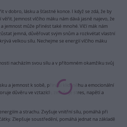
v dobro, lásku a šťastné konce. I když se zdá, že by
čí věřit. Jemnost vlčího máku nám dává jasně najevo, že
st a jemnost může přinést také mnohé. Vlčí mák nám
zůstat jemná, důvěřovat svým snům a rozkvétat vlastní
ukrývá velkou sílu. Nechejme se energií vlčího máku
mnosti nacházím svou sílu a v přítomném okamžiku svůj
ku a jemnost k sobě, přináší klid, něhu a emocionální
ruje důvěru ve vztazích, zmírňuje stres, napětí a
nergiím a strachu. Zvyšuje vnitřní sílu, pomáhá při
tky. Zlepšuje soustředění, pomáhá jednat na základě