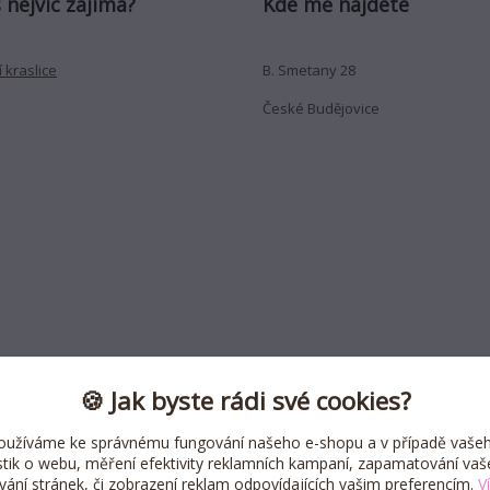
 nejvíc zajímá?
Kde mě najdete
 kraslice
B. Smetany 28
České Budějovice
🍪 Jak byste rádi své cookies?
oužíváme ke správnému fungování našeho e-shopu a v případě vašeh
istik o webu, měření efektivity reklamních kampaní, zapamatování va
ívání stránek, či zobrazení reklam odpovídajících vašim preferencím.
V