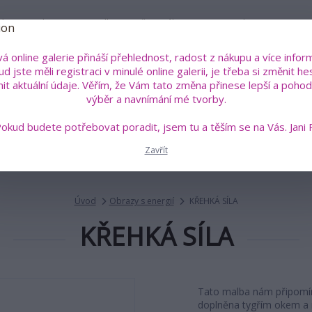
íru
Kdo je Jana Roselli?
Vše o nákupu
Kontakty
á online galerie přináší přehlednost, radost z nákupu a více inform
Pok
d jste měli registraci v minulé online galerii, je třeba si změnit he
+4
Hledat
nit aktuální údaje. Věřím, že Vám tato změna přinese lepší a pohodl
(Po
výběr a navnímání mé tvorby.
okud budete potřebovat poradit, jsem tu a těším se na Vás. Jani 
án a sklo
Malovaná trička s poselstvím
Šperky a talis
Zavřít
Úvod
Obrazy s energií
KŘEHKÁ SÍLA
KŘEHKÁ SÍLA
Tato malba nám připomíná
doplněna tygřím okem a 