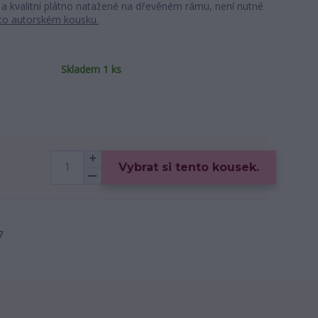
 a kvalitní plátno natažené na dřevěném rámu, není nutné
mto autorském kousku.
Skladem 1 ks
Vybrat si tento kousek.
7