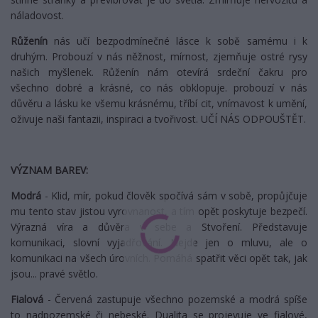
náladovost.
Růženín
nás učí bezpodmínečné lásce k sobě samému i k
druhým. Probouzí v nás něžnost, mírnost, zjemňuje ostré rysy
našich myšlenek. Růženín nám otevírá srdeční čakru pro
všechno dobré a krásné, co nás obklopuje. probouzí v nás
důvěru a lásku ke všemu krásnému, tříbí cit, vnímavost k umění,
oživuje naši fantazii, inspiraci a tvořivost. UČÍ NÁS ODPOUŠTĚT.
VÝZNAM BAREV:
Modrá
- Klid, mír, pokud člověk spočívá sám v sobě, propůjčuje
mu tento stav jistou vyrovnanost, a tím opět poskytuje bezpečí.
Výrazná víra a důvěra v sebe a Stvoření. Představuje
komunikaci, slovní vyjadřování. Nejde jen o mluvu, ale o
komunikaci na všech úrovních. Pomáhá spatřit věci opět tak, jak
jsou... pravé světlo.
Fialová
- Červená zastupuje všechno pozemské a modrá spíše
to nadpozemské či nebeské. Dualita se projevuje ve fialové,