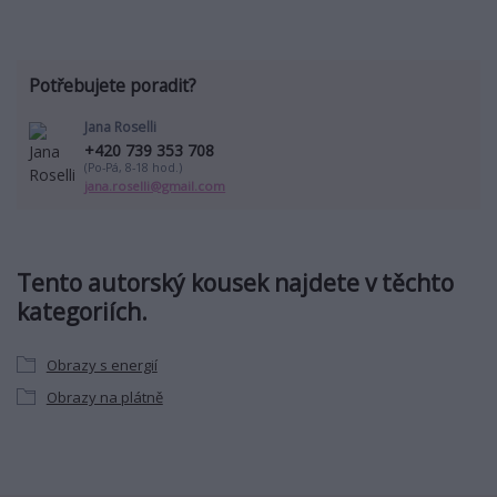
Potřebujete poradit?
Jana Roselli
+420 739 353 708
(Po-Pá, 8-18 hod.)
jana.roselli@gmail.com
Tento autorský kousek najdete v těchto
kategoriích.
Obrazy s energií
Obrazy na plátně