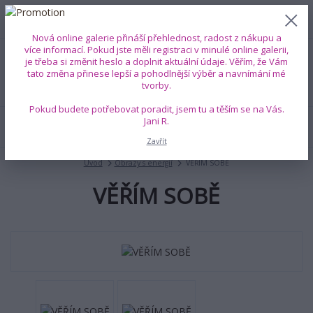
0
ks
+420 739 353 708
CZK
0 Kč
(Po-Pá, 8-18 hod.)
Nová online galerie přináší přehlednost, radost z nákupu a
více informací. Pokud jste měli registraci v minulé online galerii,
je třeba si změnit heslo a doplnit aktuální údaje. Věřím, že Vám
Menu
tato změna přinese lepší a pohodlnější výběr a navnímání mé
tvorby.
Pokud budete potřebovat poradit, jsem tu a těším se na Vás.
Jani R.
Hledat
Zavřít
Úvod
Obrazy s energií
VĚŘÍM SOBĚ
VĚŘÍM SOBĚ