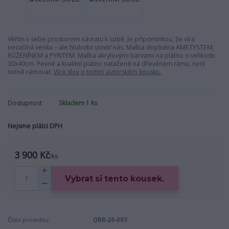
Věřím v sebe prostorem návratu k sobě. Je připomínkou, že víra
nezačíná venku – ale hluboko uvnitř nás. Malba doplněna AMETYSTEM,
RŮŽENÍNEM a PYRITEM. Malba akrylovými barvami na plátno o velikosti
30x40cm. Pevné a kvalitní plátno natažené na dřevěném rámu, není
nutné rámovat.
Více slov o tomto autorském kousku.
Dostupnost
Skladem 1 ks
Nejsme plátci DPH
3 900 Kč
/
ks
Vybrat si tento kousek.
Číslo produktu:
OBR-26-003