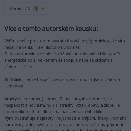
Komentáře
0
Více o tomto autorském kousku:
Věřím v sebe prostorem návratu k sobě. Je připomínkou, že víra
nezačíná venku – ale hluboko uvnitř nás.
Barevná kombinace fialové, růžové, petrolejové a bílé vytváří
energetické pole, ve kterém se spojuje nebe se srdcem a
vědomí s tělem.
Afirmace:
Jsem v bezpečí ve své síle i jemnosti. Jsem vědomá.
Jsem dost.
Ametyst
je ochranný kámen. Zahání negativní emoce, stres,
nespavost a noční můry. Tiší strachy, vztek, obavy a zlobu. je
pomocníkem při meditacích a nalezení vnitřního klidu.
Pyrit
odstraňuje nejistoty, nejasnosti a trápení, bloky. Pomáhá
nám vždy vidět světlo v situacích i lidech. Učí nás přijmout i
stinné stránky a převibrovat je do světla. Zmírňuje nervozitu a