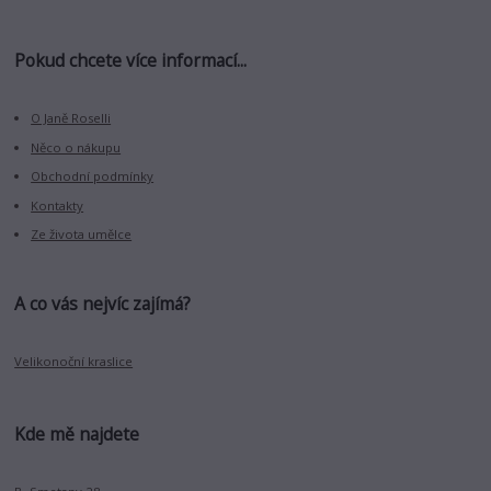
Pokud chcete více informací...
O Janě Roselli
Něco o nákupu
Obchodní podmínky
Kontakty
Ze života umělce
A co vás nejvíc zajímá?
Velikonoční kraslice
Kde mě najdete