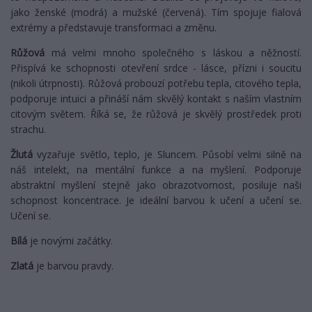
jako ženské (modrá) a mužské (červená). Tím spojuje fialová
extrémy a představuje transformaci a změnu.
Růžová
má velmi mnoho společného s láskou a něžností.
Přispívá ke schopnosti otevření srdce - lásce, přízni i soucitu
(nikoli útrpnosti). Růžová probouzí potřebu tepla, citového tepla,
podporuje intuici a přináší nám skvělý kontakt s naším vlastním
citovým světem. Říká se, že růžová je skvělý prostředek proti
strachu.
Žlutá
vyzařuje světlo, teplo, je Sluncem. Působí velmi silně na
náš intelekt, na mentální funkce a na myšlení. Podporuje
abstraktní myšlení stejně jako obrazotvornost, posiluje naši
schopnost koncentrace. Je ideální barvou k učení a učení se.
Učení se.
Bílá
je novými začátky.
Zlatá
je barvou pravdy.