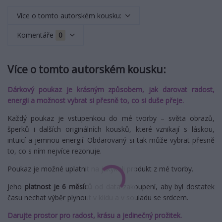
Více o tomto autorském kousku:
Komentáře
0
Více o tomto autorském kousku:
Dárkový poukaz je krásným způsobem, jak darovat radost,
energii a možnost vybrat si přesně to, co si duše přeje.
Každý poukaz je vstupenkou do mé tvorby – světa obrazů,
šperků i dalších originálních kousků, které vznikají s láskou,
intuicí a jemnou energií. Obdarovaný si tak může vybrat přesně
to, co s ním nejvíce rezonuje.
Poukaz je možné uplatnit na jakýkoli produkt z mé tvorby.
Jeho
platnost je 6 měsíců
od data zakoupení, aby byl dostatek
času nechat výběr plynout v klidu a v souladu se srdcem.
Darujte prostor pro radost, krásu a jedinečný prožitek.