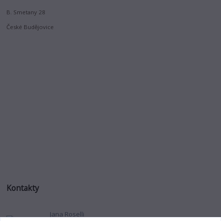
B. Smetany 28
České Budějovice
Kontakty
Jana Roselli