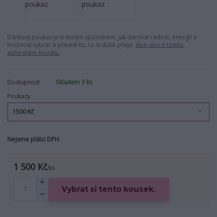
Dárkový poukaz je krásným způsobem, jak darovat radost, energii a
možnost vybrat si přesně to, co si duše přeje.
Více slov o tomto
autorském kousku.
Dostupnost
Skladem 3 ks
Poukazy
Nejsme plátci DPH
1 500 Kč
/
ks
Vybrat si tento kousek.