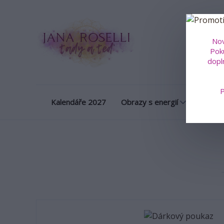
Obrazy na m
Nov
Poku
dopl
P
Kalendáře 2027
Obrazy s energií
Porcel