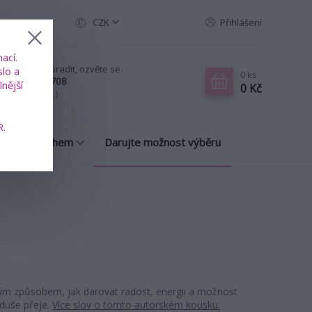
CZK
Přihlášení
ací.
ud chcete poradit, ozvěte se.
slo a
0
ks
20 739 353 708
nější
0 Kč
-Pá, 8-18 hod.)
R.
many s příběhem
Darujte možnost výběru
ým způsobem, jak darovat radost, energii a možnost
 duše přeje.
Více slov o tomto autorském kousku.