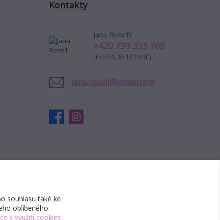
Kontakty
Jana Roselli
+420 739 353 708
(Po-Pá, 8-18 hod.)
jana.roselli@gmail.com
o souhlasu také ke
šeho oblíbeného
íce k využití cookies