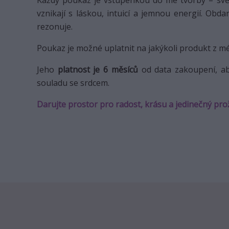
Každý poukaz je vstupenkou do mé tvorby – světa
vznikají s láskou, intuicí a jemnou energií. Obd
rezonuje.
Poukaz je možné uplatnit na jakýkoli produkt z mé
Jeho
platnost je 6 měsíců
od data zakoupení, ab
souladu se srdcem.
Darujte prostor pro radost, krásu a jedinečný pro