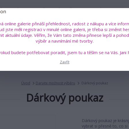
íru
Kdo je Jana Roselli?
Vše o nákupu
Kontakty
á online galerie přináší přehlednost, radost z nákupu a více inform
Pok
d jste měli registraci v minulé online galerii, je třeba si změnit he
+4
Hledat
nit aktuální údaje. Věřím, že Vám tato změna přinese lepší a pohodl
(Po
výběr a navnímání mé tvorby.
okud budete potřebovat poradit, jsem tu a těším se na Vás. Jani 
án a sklo
Malovaná trička s poselstvím
Šperky a talis
Zavřít
Úvod
Darujte možnost výběru
Dárkový poukaz
Dárkový poukaz
Dárkový poukaz je krásn
vybrat si přesně to, co si