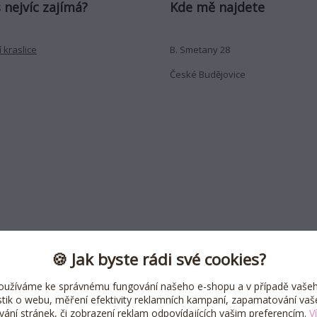
 nejvíc zajímá?
Kde mě najdete
 kraslice
B. Smetany 28
České Budějovice
🍪 Jak byste rádi své cookies?
oužíváme ke správnému fungování našeho e-shopu a v případě vašeh
istik o webu, měření efektivity reklamních kampaní, zapamatování va
ívání stránek, či zobrazení reklam odpovídajících vašim preferencím.
V