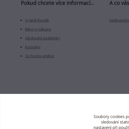
Pokud chcete více informací...
A co vás
O Janě Roselli
Velikonoční
Něco o nákupu
Obchodní podmínky
Kontakty
Ze života umělce
Soubory cookies p
sledování stat
nastavení při použ