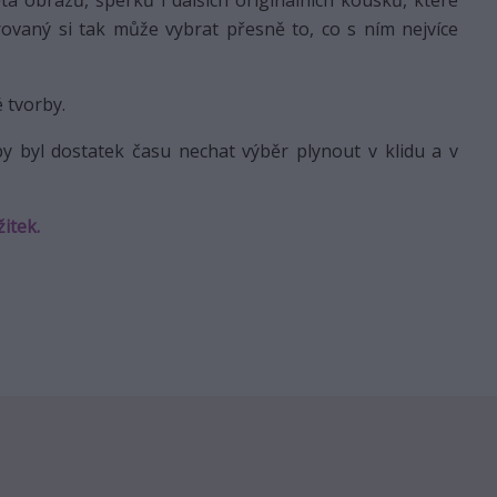
 obrazů, šperků i dalších originálních kousků, které
arovaný si tak může vybrat přesně to, co s ním nejvíce
 tvorby.
y byl dostatek času nechat výběr plynout v klidu a v
žitek.