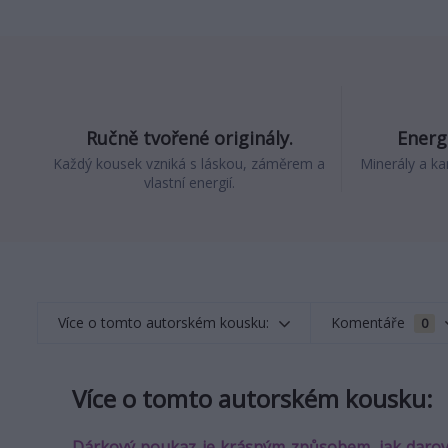
Ručně tvořené originály.
Energi
Každý kousek vzniká s láskou, záměrem a
Minerály a ka
vlastní energií.
Více o tomto autorském kousku:
Komentáře
0
Více o tomto autorském kousku:
Dárkový poukaz je krásným způsobem, jak darovat