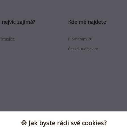
 nejvíc zajímá?
Kde mě najdete
 kraslice
B. Smetany 28
České Budějovice
🍪 Jak byste rádi své cookies?