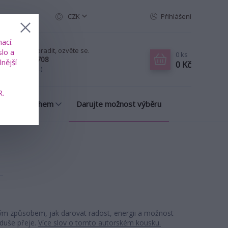
CZK
Přihlášení
ací.
ud chcete poradit, ozvěte se.
slo a
0
ks
20 739 353 708
nější
0 Kč
-Pá, 8-18 hod.)
R.
many s příběhem
Darujte možnost výběru
ým způsobem, jak darovat radost, energii a možnost
 duše přeje.
Více slov o tomto autorském kousku.