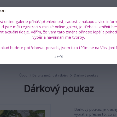
íru
Kdo je Jana Roselli?
Vše o nákupu
Kontakty
á online galerie přináší přehlednost, radost z nákupu a více inform
Pok
d jste měli registraci v minulé online galerii, je třeba si změnit he
+4
Hledat
nit aktuální údaje. Věřím, že Vám tato změna přinese lepší a pohodl
(Po
výběr a navnímání mé tvorby.
okud budete potřebovat poradit, jsem tu a těším se na Vás. Jani 
án a sklo
Malovaná trička s poselstvím
Šperky a talis
Zavřít
Úvod
Darujte možnost výběru
Dárkový poukaz
Dárkový poukaz
Dárkový poukaz je krásn
vybrat si přesně to, co si