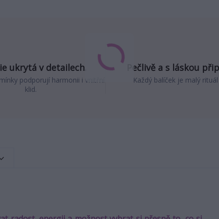
e ukrytá v detailech.
Pečlivě a s láskou při
mínky podporují harmonii i vnitřní
Každý balíček je malý rituál
klid.
 radost, energii a možnost vybrat si přesně to, co si