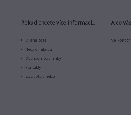
Pokud chcete více informací...
A co vás
O Janě Roselli
Velikonoční
Něco o nákupu
Obchodní podmínky
Kontakty
Ze života umělce