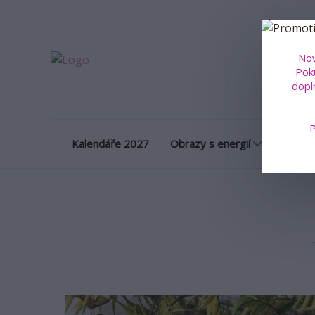
Obrazy na m
Nov
Poku
dopl
P
Kalendáře 2027
Obrazy s energií
Porcel