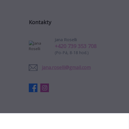
Kontakty
Jana Roselli
+420 739 353 708
(Po-Pá, 8-18 hod.)
jana.roselli@gmail.com