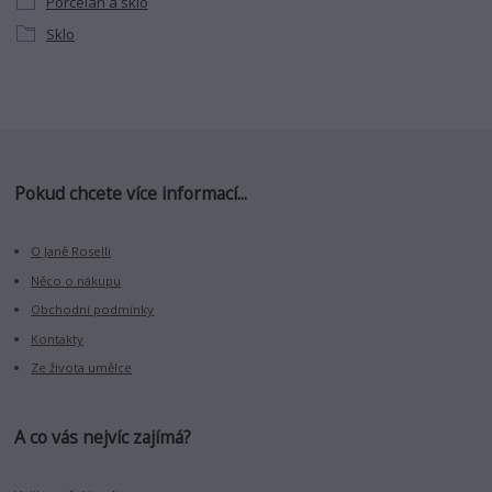
Porcelán a sklo
Sklo
Pokud chcete více informací...
O Janě Roselli
Něco o nákupu
Obchodní podmínky
Kontakty
Ze života umělce
A co vás nejvíc zajímá?