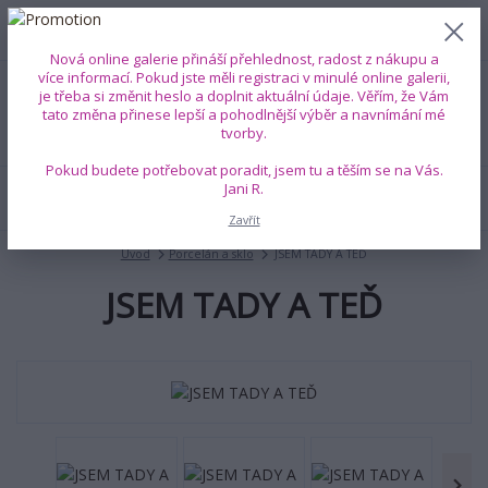
0
ks
+420 739 353 708
CZK
0 Kč
(Po-Pá, 8-18 hod.)
Nová online galerie přináší přehlednost, radost z nákupu a
více informací. Pokud jste měli registraci v minulé online galerii,
je třeba si změnit heslo a doplnit aktuální údaje. Věřím, že Vám
Menu
tato změna přinese lepší a pohodlnější výběr a navnímání mé
tvorby.
Pokud budete potřebovat poradit, jsem tu a těším se na Vás.
Jani R.
Hledat
Zavřít
Úvod
Porcelán a sklo
JSEM TADY A TEĎ
JSEM TADY A TEĎ