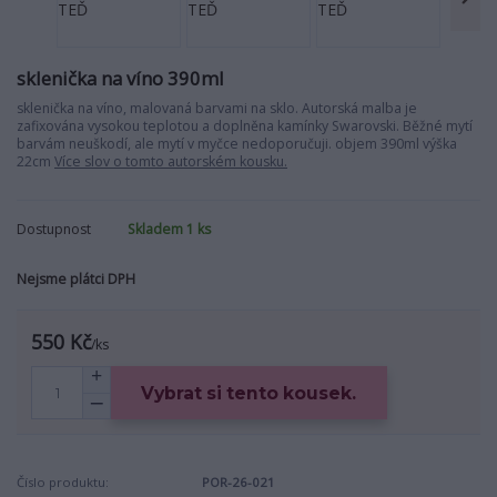
sklenička na víno 390ml
sklenička na víno, malovaná barvami na sklo. Autorská malba je
zafixována vysokou teplotou a doplněna kamínky Swarovski. Běžné mytí
barvám neuškodí, ale mytí v myčce nedoporučuji. objem 390ml výška
22cm
Více slov o tomto autorském kousku.
Dostupnost
Skladem 1 ks
Nejsme plátci DPH
550 Kč
/
ks
Vybrat si tento kousek.
Číslo produktu:
POR-26-021