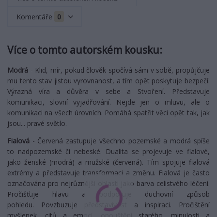
Komentáře
0
Více o tomto autorském kousku:
Modrá
- Klid, mír, pokud člověk spočívá sám v sobě, propůjčuje
mu tento stav jistou vyrovnanost, a tím opět poskytuje bezpečí.
Výrazná víra a důvěra v sebe a Stvoření. Představuje
komunikaci, slovní vyjadřování. Nejde jen o mluvu, ale o
komunikaci na všech úrovních. Pomáhá spatřit věci opět tak, jak
jsou... pravé světlo.
Fialová
- Červená zastupuje všechno pozemské a modrá spíše
to nadpozemské či nebeské. Dualita se projevuje ve fialové,
jako ženské (modrá) a mužské (červená). Tím spojuje fialová
extrémy a představuje transformaci a změnu. Fialová je často
označována pro nejrůznější oblasti jako barva celistvého léčení.
Pročišťuje hlavu a podporuje duchovní způsob
pohledu. Povzbuzuje představivost a inspiraci. Pročištění
myšlenek, citů a emocí, opouštění starého, minulosti a