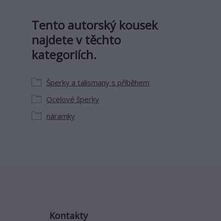
Tento autorský kousek
najdete v těchto
kategoriích.
Šperky a talismany s příběhem
Ocelové šperky
náramky
Kontakty