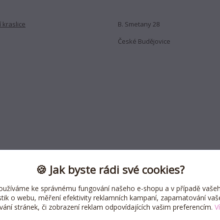
 kraslice
B. Smetany 28
České Budějovice
🍪 Jak byste rádi své cookies?
oužíváme ke správnému fungování našeho e-shopu a v případě vašeh
istik o webu, měření efektivity reklamních kampaní, zapamatování va
ívání stránek, či zobrazení reklam odpovídajících vašim preferencím.
V