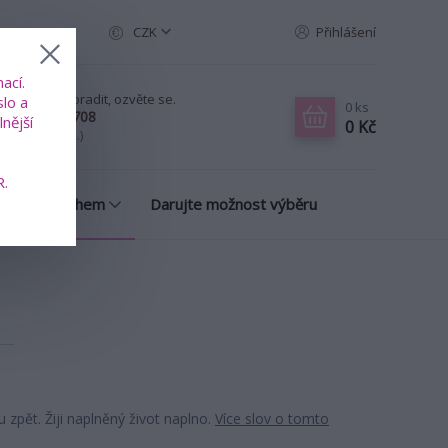
CZK
Přihlášení
ací.
ud chcete poradit, ozvěte se.
slo a
0
ks
20 739 353 708
nější
0 Kč
-Pá, 8-18 hod.)
R.
many s příběhem
Darujte možnost výběru
u zpět. Žiji naplněný život naplno.
Více slov o tomto