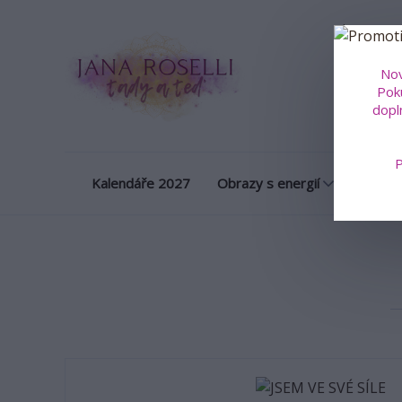
Obrazy na m
Nov
Poku
dopl
P
Kalendáře 2027
Obrazy s energií
Porcel