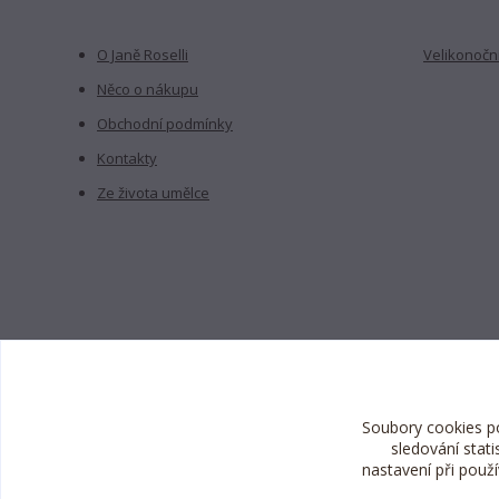
O Janě Roselli
Velikonoční
Něco o nákupu
Obchodní podmínky
Kontakty
Ze života umělce
Soubory cookies p
sledování stat
nastavení při použ