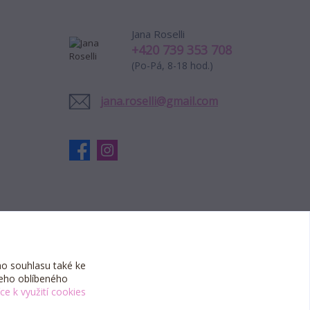
Jana Roselli
+420 739 353 708
(Po-Pá, 8-18 hod.)
jana.roselli@gmail.com
o souhlasu také ke
šeho oblíbeného
íce k využití cookies