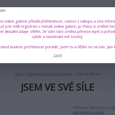
íru
Kdo je Jana Roselli?
Vše o nákupu
Kontakty
á online galerie přináší přehlednost, radost z nákupu a více inform
Pok
d jste měli registraci v minulé online galerii, je třeba si změnit he
+4
Hledat
nit aktuální údaje. Věřím, že Vám tato změna přinese lepší a pohodl
(Po
výběr a navnímání mé tvorby.
okud budete potřebovat poradit, jsem tu a těším se na Vás. Jani 
án a sklo
Malovaná trička s poselstvím
Šperky a talis
Zavřít
Úvod
Šperky a talismany s příběhem
JSEM VE SVÉ SÍLE
JSEM VE SVÉ SÍLE
Afirmace: Beru si svou síl
autorském kousku.