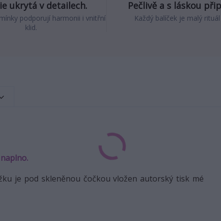
e ukrytá v detailech.
Pečlivě a s láskou při
mínky podporují harmonii i vnitřní
Každý balíček je malý rituál
klid.
t naplno.
ůžku je pod skleněnou čočkou vložen autorský tisk mé