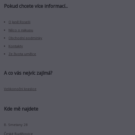
Pokud chcete více informací...
O Janě Roselli
Něco o nákupu
Obchodní podmínky
Kontakty
Ze života umělce
A co vás nejvíc zajímá?
Velikonoční kraslice
Kde mě najdete
B. Smetany 28
České Budějovice