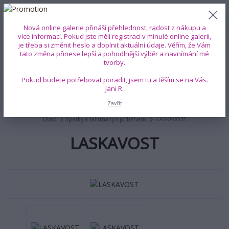
0
ks
+420 739 353 708
CZK
0 Kč
(Po-Pá, 8-18 hod.)
Nová online galerie přináší přehlednost, radost z nákupu a
více informací. Pokud jste měli registraci v minulé online galerii,
je třeba si změnit heslo a doplnit aktuální údaje. Věřím, že Vám
Menu
tato změna přinese lepší a pohodlnější výběr a navnímání mé
tvorby.
Pokud budete potřebovat poradit, jsem tu a těším se na Vás.
Jani R.
Hledat
Zavřít
Úvod
Šperky a talismany s příběhem
LASKAVOST
LASKAVOST