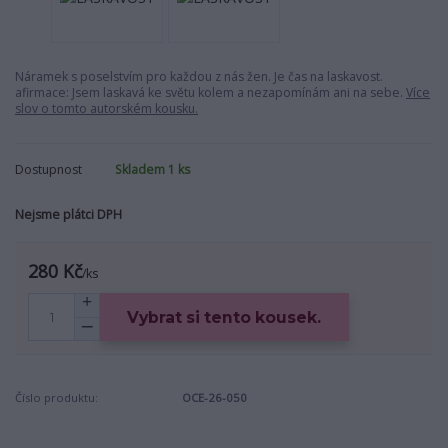
Náramek s poselstvím pro každou z nás žen. Je čas na laskavost.
afirmace: Jsem laskavá ke světu kolem a nezapomínám ani na sebe.
Více
slov o tomto autorském kousku.
Dostupnost
Skladem 1 ks
Nejsme plátci DPH
280 Kč
/
ks
Vybrat si tento kousek.
Číslo produktu:
OCE-26-050