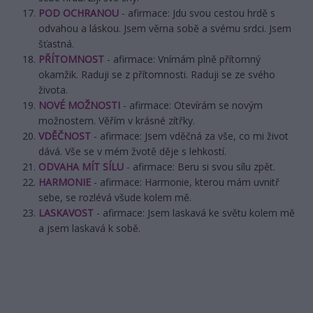
POD OCHRANOU
- afirmace: Jdu svou cestou hrdě s
odvahou a láskou. Jsem věrna sobě a svému srdci. Jsem
šťastná.
PŘÍTOMNOST
- afirmace: Vnímám plně přítomný
okamžik. Raduji se z přítomnosti. Raduji se ze svého
života.
NOVÉ MOŽNOSTI
- afirmace: Otevírám se novým
možnostem. Věřím v krásné zítřky.
VDĚČNOST
- afirmace: Jsem vděčná za vše, co mi život
dává. Vše se v mém žvotě děje s lehkostí.
ODVAHA MÍT SÍLU
- afirmace: Beru si svou sílu zpět.
HARMONIE
- afirmace: Harmonie, kterou mám uvnitř
sebe, se rozlévá všude kolem mě.
LASKAVOST
- afirmace: Jsem laskavá ke světu kolem mě
a jsem laskavá k sobě.