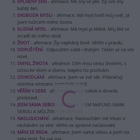
SPLNĚNÝ SEN
- afirmace: Mé sny se plní. Žiji svě sny
každý den.
SVOBODA MYSLI
- afirmace: Má mysl tvoří můj svět. Já
jsem tvůrcem mého života.
KLIDNÁ MYSL
- afirmace: Má mysl je klidná. Můj klid se
zrcadlí do mého okolí.
ŽIVOT
- afirmace: Žiji naplněný život. Věřím v pravdu.
ODPUŠTĚNÍ
- Odpouštím sobě i druhým. Těším se na vše
nové.
SMYSL ŽIVOTA
- afiramce: Ctím mou cestu životem, s
úctou ke všem a všemu. Naplno ho prožívám.
ODHODLÁNÍ
- afirmace: Jsem ve své síle. Překračuji
všechna omezení. Jsem tady a teď.
VĚŘÍM V SEBE
- afirmace: Dokáži cokoli si dovedu
představit.
JSEM SAMA SEBOU
- afirmace: JSEM NAPLNO SAMA
SEBOU A MŮJ ŽIVOT JE KRÁSNÝ.
NASLOUCHÁNÍ
- afiramace: Naslouchám své intuici a
nechávám se vést. Věřím ve správné načasování.
MÁM SE RÁDA
- afirmace: Jsem sama sebou a jsem na
sebe hrdá. Žiji své sny.