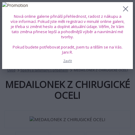
0
ks
+420 739 353 708
CZK
0 Kč
(Po-Pá, 8-18 hod.)
Nová online galerie přináší přehlednost, radost z nákupu a
více informací. Pokud jste měli registraci v minulé online galerii,
je třeba si změnit heslo a doplnit aktuální údaje. Věřím, že Vám
Menu
tato změna přinese lepší a pohodlnější výběr a navnímání mé
tvorby.
Pokud budete potřebovat poradit, jsem tu a těším se na Vás.
Jani R.
Hledat
Zavřít
Úvod
Šperky a talismany s příběhem
MEDAILONEK Z CHIRUGICKÉ OCELI
MEDAILONEK Z CHIRUGICKÉ
OCELI