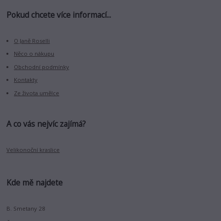
Pokud chcete více informací...
O Janě Roselli
Něco o nákupu
Obchodní podmínky
Kontakty
Ze života umělce
A co vás nejvíc zajímá?
Velikonoční kraslice
Kde mě najdete
B. Smetany 28