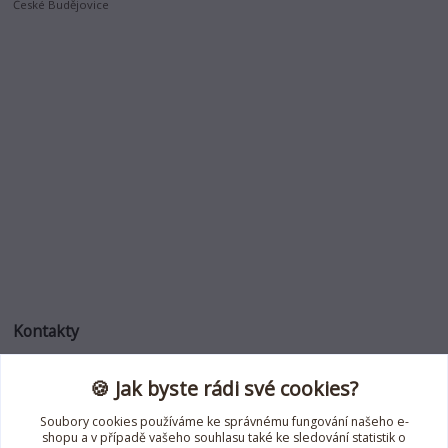
České Budějovice
Kontakty
🍪 Jak byste rádi své cookies?
Jana Roselli
+420 739 353 708
Soubory cookies používáme ke správnému fungování našeho e-
(Po-Pá, 8-18 hod.)
shopu a v případě vašeho souhlasu také ke sledování statistik o