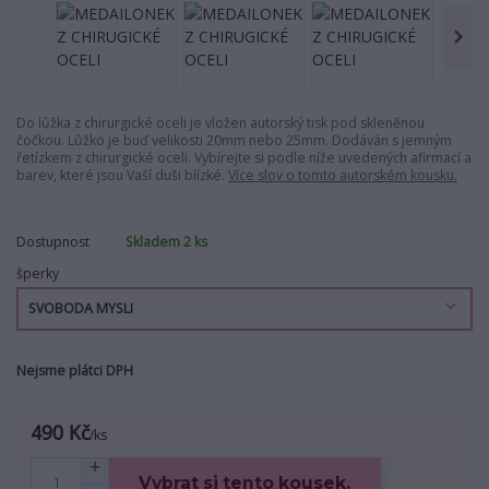
Do lůžka z chirurgické oceli je vložen autorský tisk pod skleněnou
čočkou. Lůžko je buď velikosti 20mm nebo 25mm. Dodáván s jemným
řetízkem z chirurgické oceli. Vybírejte si podle níže uvedených afirmací a
barev, které jsou Vaší duši blízké.
Více slov o tomto autorském kousku.
Dostupnost
Skladem 2 ks
šperky
Nejsme plátci DPH
490 Kč
/
ks
Vybrat si tento kousek.