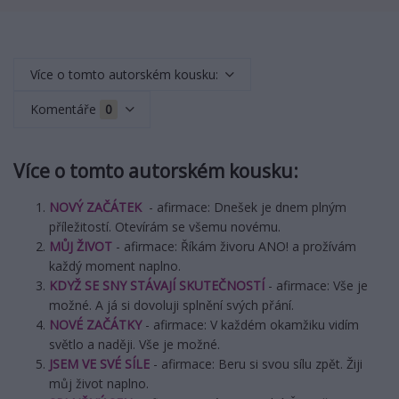
Více o tomto autorském kousku:
Komentáře
0
Více o tomto autorském kousku:
NOVÝ ZAČÁTEK
- afirmace: Dnešek je dnem plným
příležitostí. Otevírám se všemu novému.
MŮJ ŽIVOT
- afirmace: Říkám živoru ANO! a prožívám
každý moment naplno.
KDYŽ SE SNY STÁVAJÍ SKUTEČNOSTÍ
- afirmace: Vše je
možné. A já si dovoluji splnění svých přání.
NOVÉ ZAČÁTKY
- afirmace: V každém okamžiku vidím
světlo a naději. Vše je možné.
JSEM VE SVÉ SÍLE
- afirmace: Beru si svou sílu zpět. Žiji
můj život naplno.