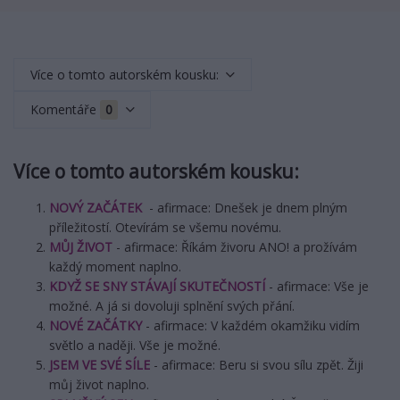
Více o tomto autorském kousku:
Komentáře
0
Více o tomto autorském kousku:
NOVÝ ZAČÁTEK
- afirmace: Dnešek je dnem plným
příležitostí. Otevírám se všemu novému.
MŮJ ŽIVOT
- afirmace: Říkám živoru ANO! a prožívám
každý moment naplno.
KDYŽ SE SNY STÁVAJÍ SKUTEČNOSTÍ
- afirmace: Vše je
možné. A já si dovoluji splnění svých přání.
NOVÉ ZAČÁTKY
- afirmace: V každém okamžiku vidím
světlo a naději. Vše je možné.
JSEM VE SVÉ SÍLE
- afirmace: Beru si svou sílu zpět. Žiji
můj život naplno.