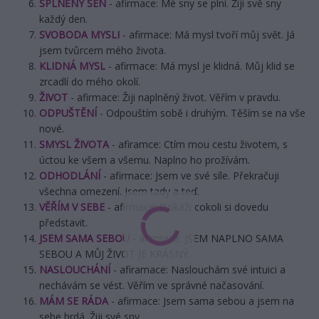
SPLNĚNÝ SEN
- afirmace: Mé sny se plní. Žiji svě sny
každý den.
SVOBODA MYSLI
- afirmace: Má mysl tvoří můj svět. Já
jsem tvůrcem mého života.
KLIDNÁ MYSL
- afirmace: Má mysl je klidná. Můj klid se
zrcadlí do mého okolí.
ŽIVOT
- afirmace: Žiji naplněný život. Věřím v pravdu.
ODPUŠTĚNÍ
- Odpouštím sobě i druhým. Těším se na vše
nové.
SMYSL ŽIVOTA
- afiramce: Ctím mou cestu životem, s
úctou ke všem a všemu. Naplno ho prožívám.
ODHODLÁNÍ
- afirmace: Jsem ve své síle. Překračuji
všechna omezení. Jsem tady a teď.
VĚŘÍM V SEBE
- afirmace: Dokáži cokoli si dovedu
představit.
JSEM SAMA SEBOU
- afirmace: JSEM NAPLNO SAMA
SEBOU A MŮJ ŽIVOT JE KRÁSNÝ.
NASLOUCHÁNÍ
- afiramace: Naslouchám své intuici a
nechávám se vést. Věřím ve správné načasování.
MÁM SE RÁDA
- afirmace: Jsem sama sebou a jsem na
sebe hrdá. Žiji své sny.