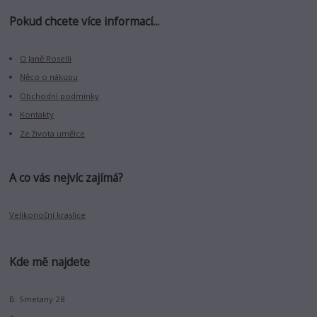
Pokud chcete více informací...
O Janě Roselli
Něco o nákupu
Obchodní podmínky
Kontakty
Ze života umělce
A co vás nejvíc zajímá?
Velikonoční kraslice
Kde mě najdete
B. Smetany 28