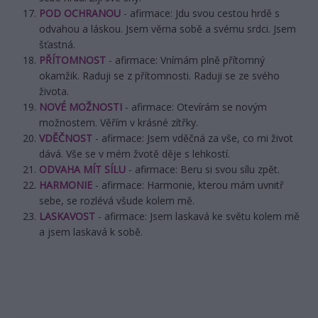
POD OCHRANOU
- afirmace: Jdu svou cestou hrdě s
odvahou a láskou. Jsem věrna sobě a svému srdci. Jsem
šťastná.
PŘÍTOMNOST
- afirmace: Vnímám plně přítomný
okamžik. Raduji se z přítomnosti. Raduji se ze svého
života.
NOVÉ MOŽNOSTI
- afirmace: Otevírám se novým
možnostem. Věřím v krásné zítřky.
VDĚČNOST
- afirmace: Jsem vděčná za vše, co mi život
dává. Vše se v mém žvotě děje s lehkostí.
ODVAHA MÍT SÍLU
- afirmace: Beru si svou sílu zpět.
HARMONIE
- afirmace: Harmonie, kterou mám uvnitř
sebe, se rozlévá všude kolem mě.
LASKAVOST
- afirmace: Jsem laskavá ke světu kolem mě
a jsem laskavá k sobě.