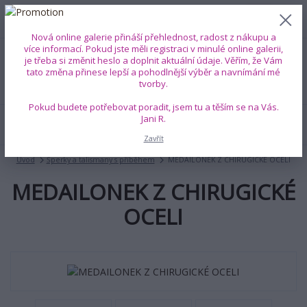
0
ks
+420 739 353 708
CZK
0 Kč
(Po-Pá, 8-18 hod.)
Nová online galerie přináší přehlednost, radost z nákupu a
více informací. Pokud jste měli registraci v minulé online galerii,
je třeba si změnit heslo a doplnit aktuální údaje. Věřím, že Vám
Menu
tato změna přinese lepší a pohodlnější výběr a navnímání mé
tvorby.
Pokud budete potřebovat poradit, jsem tu a těším se na Vás.
Jani R.
Hledat
Zavřít
Úvod
Šperky a talismany s příběhem
MEDAILONEK Z CHIRUGICKÉ OCELI
MEDAILONEK Z CHIRUGICKÉ
OCELI