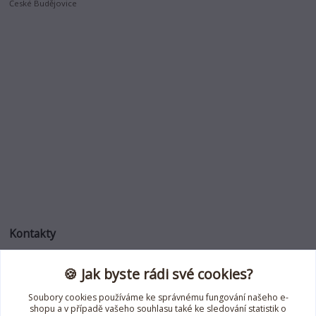
České Budějovice
Kontakty
🍪 Jak byste rádi své cookies?
Jana Roselli
+420 739 353 708
Soubory cookies používáme ke správnému fungování našeho e-
(Po-Pá, 8-18 hod.)
shopu a v případě vašeho souhlasu také ke sledování statistik o