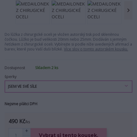
Do lůžka z chirurgické oceli je vložen autorský tisk pod skleněnou
čočkou. Lůžko je buď velikosti 20mm nebo 25mm. Dodáván s jemným
řetízkem z chirurgické oceli. Vybírejte si podle níže uvedených afirmací a
barev, které jsou Vaší duši blízké.
Více slov o tomto autorském kousku.
Dostupnost
Skladem 2 ks
šperky
Nejsme plátci DPH
490 Kč
/
ks
Vybrat si tento kousek.