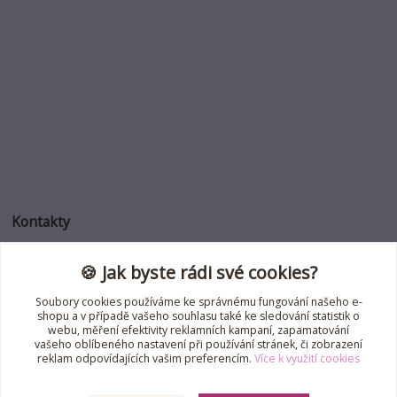
Kontakty
🍪 Jak byste rádi své cookies?
Jana Roselli
+420 739 353 708
Soubory cookies používáme ke správnému fungování našeho e-
(Po-Pá, 8-18 hod.)
shopu a v případě vašeho souhlasu také ke sledování statistik o
webu, měření efektivity reklamních kampaní, zapamatování
jana.roselli@gmail.com
vašeho oblíbeného nastavení při používání stránek, či zobrazení
reklam odpovídajících vašim preferencím.
Více k využití cookies