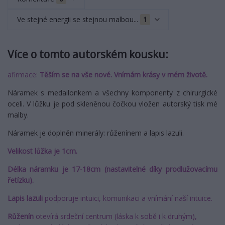
Ve stejné energii se stejnou malbou...
1
Více o tomto autorském kousku:
afirmace:
Těším se na vše nové. Vnímám krásy v mém životě.
Náramek s medailonkem a všechny komponenty z chirurgické
oceli. V lůžku je pod skleněnou čočkou vložen autorský tisk mé
malby.
Náramek je doplněn minerály: růženínem a lapis lazuli.
Velikost lůžka je 1cm.
Délka náramku je 17-18cm (nastavitelné díky prodlužovacímu
řetízku).
Lapis lazuli
podporuje intuici, komunikaci a vnímání naší intuice.
Růženín
otevírá srdeční centrum (láska k sobě i k druhým),