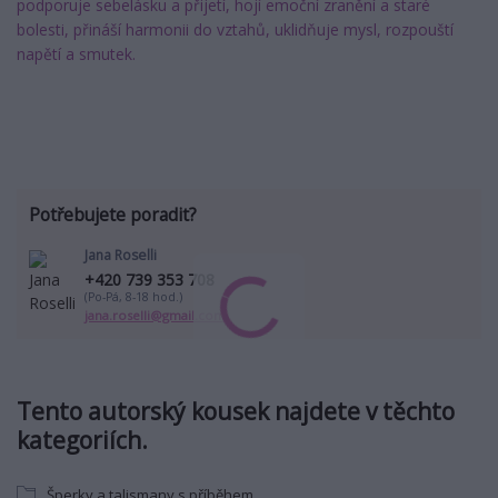
podporuje sebelásku a přijetí, hojí emoční zranění a staré
bolesti, přináší harmonii do vztahů, uklidňuje mysl, rozpouští
napětí a smutek.
Potřebujete poradit?
Jana Roselli
+420 739 353 708
(Po-Pá, 8-18 hod.)
jana.roselli@gmail.com
Tento autorský kousek najdete v těchto
kategoriích.
Šperky a talismany s příběhem