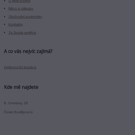
O Janě Roselli
Něco o nákupu
Obchodní podmínky
Kontakty
Ze života umělce
A co vás nejvíc zajímá?
Velikonoční kraslice
Kde mě najdete
B. Smetany 28
České Budějovice