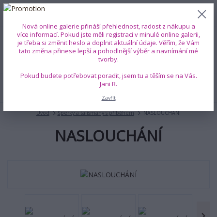
0
ks
+420 739 353 708
CZK
0 Kč
(Po-Pá, 8-18 hod.)
Nová online galerie přináší přehlednost, radost z nákupu a
více informací. Pokud jste měli registraci v minulé online galerii,
je třeba si změnit heslo a doplnit aktuální údaje. Věřím, že Vám
Menu
tato změna přinese lepší a pohodlnější výběr a navnímání mé
tvorby.
Pokud budete potřebovat poradit, jsem tu a těším se na Vás.
Jani R.
Hledat
Zavřít
Úvod
Šperky a talismany s příběhem
NASLOUCHÁNÍ
NASLOUCHÁNÍ