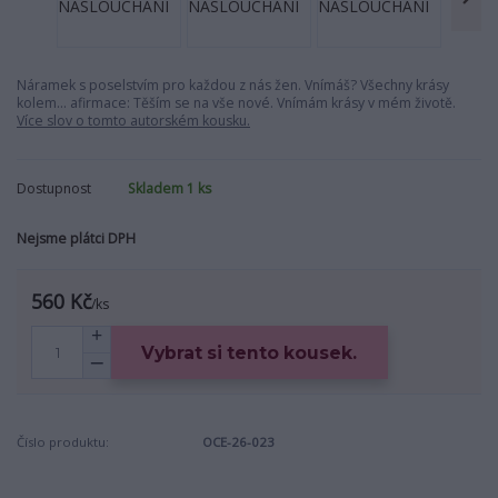
Náramek s poselstvím pro každou z nás žen. Vnímáš? Všechny krásy
kolem... afirmace: Těším se na vše nové. Vnímám krásy v mém životě.
Více slov o tomto autorském kousku.
Dostupnost
Skladem 1 ks
Nejsme plátci DPH
560 Kč
/
ks
Vybrat si tento kousek.
Číslo produktu:
OCE-26-023