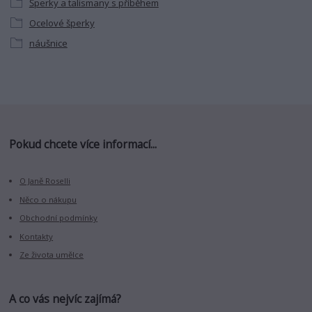
Šperky a talismany s příběhem
Ocelové šperky
náušnice
Pokud chcete více informací...
O Janě Roselli
Něco o nákupu
Obchodní podmínky
Kontakty
Ze života umělce
A co vás nejvíc zajímá?