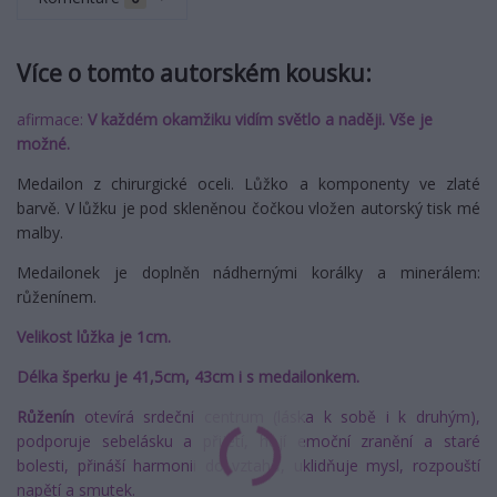
Více o tomto autorském kousku:
afirmace:
V každém okamžiku vidím světlo a naději. Vše je
možné.
Medailon z chirurgické oceli. Lůžko a komponenty ve zlaté
barvě. V lůžku je pod skleněnou čočkou vložen autorský tisk mé
malby.
Medailonek je doplněn nádhernými korálky a minerálem:
růženínem.
Velikost lůžka je 1cm.
Délka šperku je 41,5cm, 43cm i s medailonkem.
Růženín
otevírá srdeční centrum (láska k sobě i k druhým),
podporuje sebelásku a přijetí, hojí emoční zranění a staré
bolesti, přináší harmonii do vztahů, uklidňuje mysl, rozpouští
napětí a smutek.