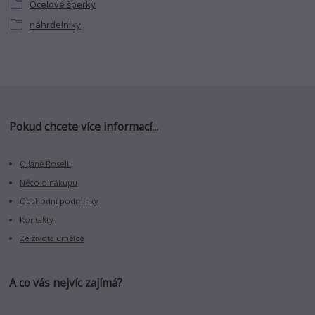
Ocelové šperky
náhrdelníky
Pokud chcete více informací...
O Janě Roselli
Něco o nákupu
Obchodní podmínky
Kontakty
Ze života umělce
A co vás nejvíc zajímá?