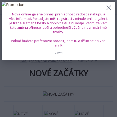
0
ks
+420 739 353 708
CZK
0 Kč
(Po-Pá, 8-18 hod.)
Nová online galerie přináší přehlednost, radost z nákupu a
více informací. Pokud jste měli registraci v minulé online galerii,
je třeba si změnit heslo a doplnit aktuální údaje. Věřím, že Vám
Menu
tato změna přinese lepší a pohodlnější výběr a navnímání mé
tvorby.
Pokud budete potřebovat poradit, jsem tu a těším se na Vás.
Jani R.
Hledat
Zavřít
Úvod
Šperky a talismany s příběhem
NOVÉ ZAČÁTKY
NOVÉ ZAČÁTKY