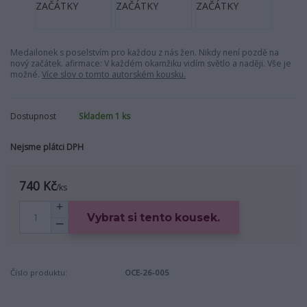
Medailonek s poselstvím pro každou z nás žen. Nikdy není pozdě na
nový začátek. afirmace: V každém okamžiku vidím světlo a naději. Vše je
možné.
Více slov o tomto autorském kousku.
Dostupnost
Skladem 1 ks
Nejsme plátci DPH
740 Kč
/
ks
Vybrat si tento kousek.
Číslo produktu:
OCE-26-005