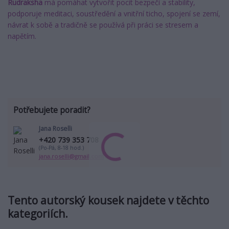
Rudraksha
má pomáhat vytvořit pocit bezpečí a stability,
podporuje meditaci, soustředění a vnitřní ticho, spojení se zemí,
návrat k sobě a tradičně se používá při práci se stresem a
napětím.
Potřebujete poradit?
Jana Roselli
+420 739 353 708
(Po-Pá, 8-18 hod.)
jana.roselli@gmail.com
Tento autorský kousek najdete v těchto
kategoriích.