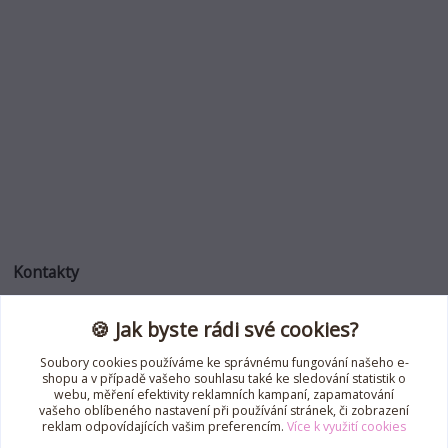
Kontakty
🍪 Jak byste rádi své cookies?
Jana Roselli
+420 739 353 708
Soubory cookies používáme ke správnému fungování našeho e-
(Po-Pá, 8-18 hod.)
shopu a v případě vašeho souhlasu také ke sledování statistik o
webu, měření efektivity reklamních kampaní, zapamatování
jana.roselli@gmail.com
vašeho oblíbeného nastavení při používání stránek, či zobrazení
reklam odpovídajících vašim preferencím.
Více k využití cookies