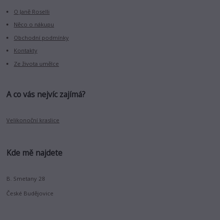
O Janě Roselli
Něco o nákupu
Obchodní podmínky
Kontakty
Ze života umělce
A co vás nejvíc zajímá?
Velikonoční kraslice
Kde mě najdete
B. Smetany 28
České Budějovice