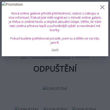
0
ks
+420 739 353 708
CZK
0 Kč
(Po-Pá, 8-18 hod.)
Nová online galerie přináší přehlednost, radost z nákupu a
více informací. Pokud jste měli registraci v minulé online galerii,
je třeba si změnit heslo a doplnit aktuální údaje. Věřím, že Vám
Menu
tato změna přinese lepší a pohodlnější výběr a navnímání mé
tvorby.
Pokud budete potřebovat poradit, jsem tu a těším se na Vás.
Jani R.
Hledat
Zavřít
Úvod
Šperky a talismany s příběhem
ODPUŠTĚNÍ
ODPUŠTĚNÍ