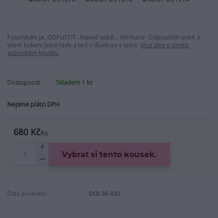
Poselstvím je, ODPUSTIT...hlavně sobě... Afirmace: Odpouštím sobě a
všem kolem. Jsem tady a teď s důvěrou v sebe.
Více slov o tomto
autorském kousku.
Dostupnost
Skladem 1 ks
Nejsme plátci DPH
680 Kč
/
ks
Vybrat si tento kousek.
Číslo produktu:
OCE-26-032