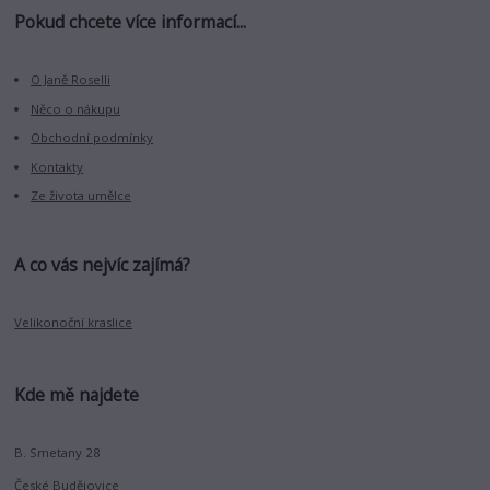
Pokud chcete více informací...
O Janě Roselli
Něco o nákupu
Obchodní podmínky
Kontakty
Ze života umělce
A co vás nejvíc zajímá?
Velikonoční kraslice
Kde mě najdete
B. Smetany 28
České Budějovice