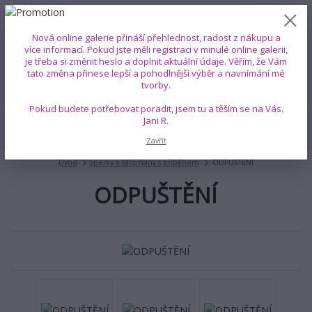
0
ks
+420 739 353 708
CZK
0 Kč
(Po-Pá, 8-18 hod.)
Nová online galerie přináší přehlednost, radost z nákupu a
více informací. Pokud jste měli registraci v minulé online galerii,
je třeba si změnit heslo a doplnit aktuální údaje. Věřím, že Vám
Menu
tato změna přinese lepší a pohodlnější výběr a navnímání mé
tvorby.
Pokud budete potřebovat poradit, jsem tu a těším se na Vás.
Jani R.
Hledat
Zavřít
Úvod
Šperky a talismany s příběhem
ODPUŠTĚNÍ
ODPUŠTĚNÍ