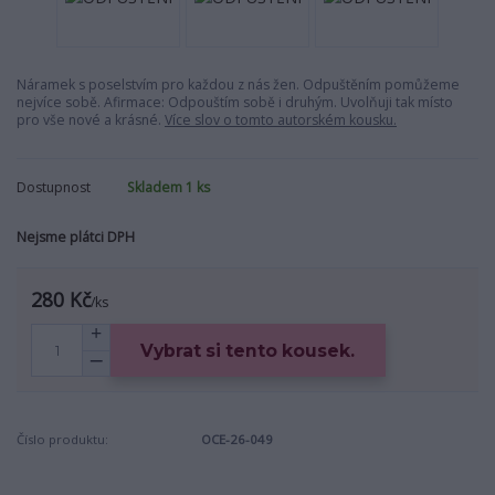
Náramek s poselstvím pro každou z nás žen. Odpuštěním pomůžeme
nejvíce sobě. Afirmace: Odpouštím sobě i druhým. Uvolňuji tak místo
pro vše nové a krásné.
Více slov o tomto autorském kousku.
Dostupnost
Skladem 1 ks
Nejsme plátci DPH
280 Kč
/
ks
Vybrat si tento kousek.
Číslo produktu:
OCE-26-049