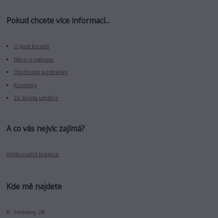
Pokud chcete více informací...
O Janě Roselli
Něco o nákupu
Obchodní podmínky
Kontakty
Ze života umělce
A co vás nejvíc zajímá?
Velikonoční kraslice
Kde mě najdete
B. Smetany 28