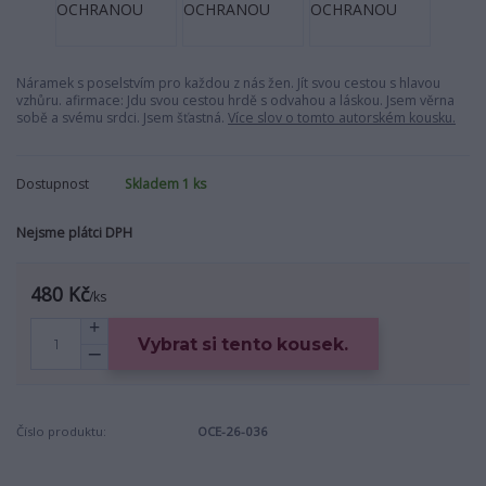
Náramek s poselstvím pro každou z nás žen. Jít svou cestou s hlavou
vzhůru. afirmace: Jdu svou cestou hrdě s odvahou a láskou. Jsem věrna
sobě a svému srdci. Jsem šťastná.
Více slov o tomto autorském kousku.
Dostupnost
Skladem 1 ks
Nejsme plátci DPH
480 Kč
/
ks
Vybrat si tento kousek.
Číslo produktu:
OCE-26-036