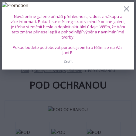
0
ks
+420 739 353 708
CZK
0 Kč
(Po-Pá, 8-18 hod.)
Nová online galerie přináší přehlednost, radost z nákupu a
více informací. Pokud jste měli registraci v minulé online galerii,
je třeba si změnit heslo a doplnit aktuální údaje. Věřím, že Vám
Menu
tato změna přinese lepší a pohodlnější výběr a navnímání mé
tvorby.
Pokud budete potřebovat poradit, jsem tu a těším se na Vás.
Jani R.
Hledat
Zavřít
Úvod
Šperky a talismany s příběhem
POD OCHRANOU
POD OCHRANOU