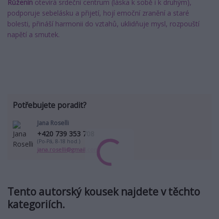
Růženín
otevírá srdeční centrum (láska k sobě i k druhým),
podporuje sebelásku a přijetí, hojí emoční zranění a staré
bolesti, přináší harmonii do vztahů, uklidňuje mysl, rozpouští
napětí a smutek.
Potřebujete poradit?
Jana Roselli
+420 739 353 708
(Po-Pá, 8-18 hod.)
jana.roselli@gmail.com
Tento autorský kousek najdete v těchto
kategoriích.