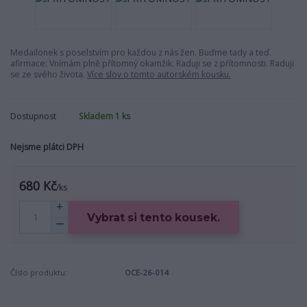
Medailonek s poselstvím pro každou z nás žen. Buďme tady a teď.
afirmace: Vnímám plně přítomný okamžik. Raduji se z přítomnosti. Raduji
se ze svého života.
Více slov o tomto autorském kousku.
Dostupnost
Skladem 1 ks
Nejsme plátci DPH
680 Kč
/
ks
Vybrat si tento kousek.
Číslo produktu:
OCE-26-014