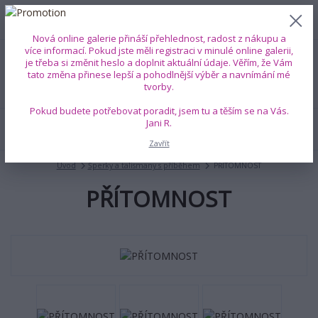
0
ks
+420 739 353 708
CZK
0 Kč
(Po-Pá, 8-18 hod.)
Nová online galerie přináší přehlednost, radost z nákupu a
více informací. Pokud jste měli registraci v minulé online galerii,
je třeba si změnit heslo a doplnit aktuální údaje. Věřím, že Vám
Menu
tato změna přinese lepší a pohodlnější výběr a navnímání mé
tvorby.
Pokud budete potřebovat poradit, jsem tu a těším se na Vás.
Jani R.
Hledat
Zavřít
Úvod
Šperky a talismany s příběhem
PŘÍTOMNOST
PŘÍTOMNOST