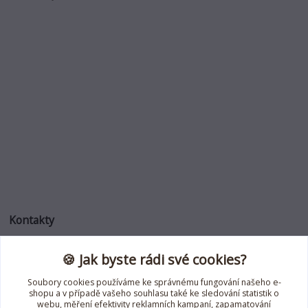
Kontakty
🍪 Jak byste rádi své cookies?
Jana Roselli
+420 739 353 708
Soubory cookies používáme ke správnému fungování našeho e-
(Po-Pá, 8-18 hod.)
shopu a v případě vašeho souhlasu také ke sledování statistik o
webu, měření efektivity reklamních kampaní, zapamatování