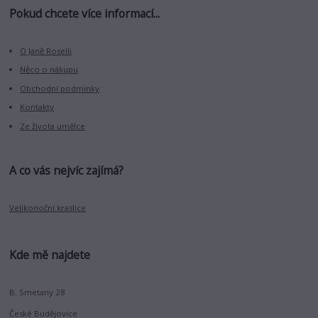
Pokud chcete více informací...
O Janě Roselli
Něco o nákupu
Obchodní podmínky
Kontakty
Ze života umělce
A co vás nejvíc zajímá?
Velikonoční kraslice
Kde mě najdete
B. Smetany 28
České Budějovice