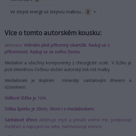
Ve stejné energii se stejnou malbou...
2
Více o tomto autorském kousku:
afirmace:
Vnímám plně přítomný okamžik. Raduji se z
přítomnosti. Raduji se ze svého života.
Medailon a všechny komponenty z chirurgické oceli. V lůžku je
pod skleněnou čočkou vložen autorský tisk mé malby.
Medailonek je doplněn minerály: santalovým dřevem a
růženínem.
Velikost lůžka je 1cm.
Délka šperku je 29cm, 30cm i s medailonkem.
Santalové dřevo
zklidňuje mysl a přináší vnitřní mír, podporuje
meditaci a napojení na sebe, harmonizuje emoce.