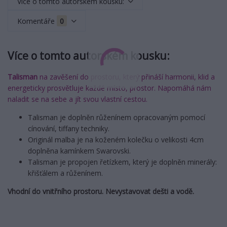
Více o tomto autorském kousku:
Komentáře
0
Více o tomto autorském kousku:
Talisman
na zavěšení do prostoru, který přináší harmonii, klid a
energeticky prosvětluje každé místo, prostor. Napomáhá nám
naladit se na sebe a jít svou vlastní cestou.
Talisman je doplněn růženínem opracovaným pomocí
cínování, tiffany techniky.
Originál malba je na koženém kolečku o velikosti 4cm
doplněna kamínkem Swarovski.
Talisman je propojen řetízkem, který je doplněn minerály:
křišťálem a růženínem.
Vhodní do vnitřního prostoru. Nevystavovat dešti a vodě.