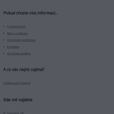
Pokud chcete více informací...
O Janě Roselli
Něco o nákupu
Obchodní podmínky
Kontakty
Ze života umělce
A co vás nejvíc zajímá?
Velikonoční kraslice
Kde mě najdete
B. Smetany 28