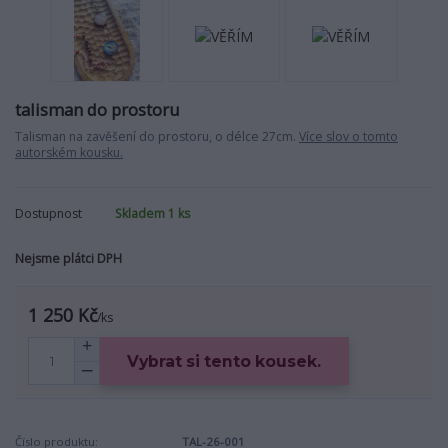
talisman do prostoru
Talisman na zavěšení do prostoru, o délce 27cm.
Více slov o tomto
autorském kousku.
Dostupnost
Skladem 1 ks
Nejsme plátci DPH
1 250 Kč
/
ks
Vybrat si tento kousek.
Číslo produktu:
TAL-26-001