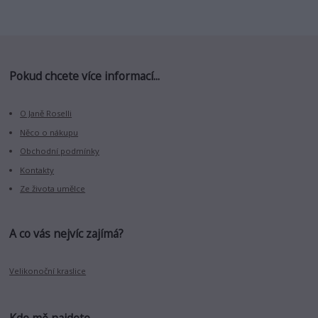
Pokud chcete více informací...
O Janě Roselli
Něco o nákupu
Obchodní podmínky
Kontakty
Ze života umělce
A co vás nejvíc zajímá?
Velikonoční kraslice
Kde mě najdete