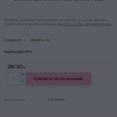
Náramek s poselstvím pro každou z nás žen. Vše je možné. afirmace:
Dokáži cokoli si dovedu představit.
Více slov o tomto autorském kousku.
Dostupnost
Skladem 1 ks
Nejsme plátci DPH
280 Kč
/
ks
Vybrat si tento kousek.
Číslo produktu:
OCE-26-048