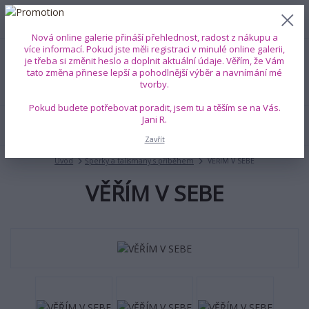
0
ks
+420 739 353 708
CZK
0 Kč
(Po-Pá, 8-18 hod.)
Nová online galerie přináší přehlednost, radost z nákupu a
více informací. Pokud jste měli registraci v minulé online galerii,
je třeba si změnit heslo a doplnit aktuální údaje. Věřím, že Vám
Menu
tato změna přinese lepší a pohodlnější výběr a navnímání mé
tvorby.
Pokud budete potřebovat poradit, jsem tu a těším se na Vás.
Jani R.
Hledat
Zavřít
Úvod
Šperky a talismany s příběhem
VĚŘÍM V SEBE
VĚŘÍM V SEBE