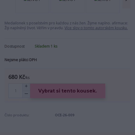
Medailonek s poselstvím pro každou z nás žen. Žijme naplno. afirmace:
Žiji naplněný život. Věřím v pravdu.
Více slov o tomto autorském kousku.
Dostupnost
Skladem 1 ks
Nejsme plátci DPH
680 Kč
/
ks
Vybrat si tento kousek.
Číslo produktu:
OCE-26-009