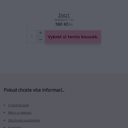
ŽIVOT
Skladem 1 ks
560 Kč
/
ks
Vybrat si tento kousek.
Pokud chcete více informací...
O Janě Roselli
Něco o nákupu
Obchodní podmínky
Kontakty