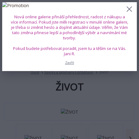
0
ks
+420 739 353 708
CZK
0 Kč
(Po-Pá, 8-18 hod.)
Nová online galerie přináší přehlednost, radost z nákupu a
více informací. Pokud jste měli registraci v minulé online galerii,
je třeba si změnit heslo a doplnit aktuální údaje. Věřím, že Vám
Menu
tato změna přinese lepší a pohodlnější výběr a navnímání mé
tvorby.
Pokud budete potřebovat poradit, jsem tu a těším se na Vás.
Jani R.
Hledat
Zavřít
Úvod
Šperky a talismany s příběhem
ŽIVOT
ŽIVOT