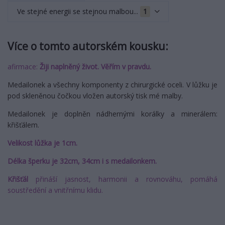
Ve stejné energii se stejnou malbou...
1
Více o tomto autorském kousku:
afirmace:
Žiji naplněný život. Věřím v pravdu.
Medailonek a všechny komponenty z chirurgické oceli. V lůžku je
pod skleněnou čočkou vložen autorský tisk mé malby.
Medailonek je doplněn nádhernými korálky a minerálem:
křišťálem.
Velikost lůžka je 1cm.
Délka šperku je 32cm, 34cm i s medailonkem.
Křišťál
přináší jasnost, harmonii a rovnováhu, pomáhá
soustředění a vnitřnímu klidu.