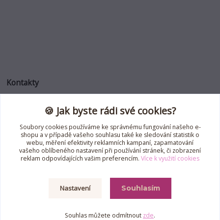
Kontakty
🍪 Jak byste rádi své cookies?
Jana Roselli
+420 739 353 708
Soubory cookies používáme ke správnému fungování našeho e-
(Po-Pá, 8-18 hod.)
shopu a v případě vašeho souhlasu také ke sledování statistik o
webu, měření efektivity reklamních kampaní, zapamatování
jana.roselli@gmail.com
vašeho oblíbeného nastavení při používání stránek, či zobrazení
reklam odpovídajících vašim preferencím.
Více k využití cookies
Nastavení
Souhlasím
Souhlas můžete odmítnout
zde
.